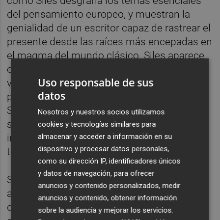
como Siles desgrana los temas esenciales
del pensamiento europeo, y muestran la
genialidad de un escritor capaz de rastrear el
presente desde las raíces más encepadas en
el magma del mundo clásico. Siles aparece
en esos trabajos en diálogo constante y
Uso responsable de sus
valiente con las fuentes mismas del
datos
pensamiento y la literatura europeos. Un
Siles que se va acercando a lo literario no
Nosotros y nuestros socios utilizamos
solo desde la poesía, sino desde la literatura
cookies y tecnologías similares para
infantil, el artículo periodístico o la crítica
almacenar y acceder a información en su
dispositivo y procesar datos personales,
teatral.
como su dirección IP, identificadores únicos
y datos de navegación, para ofrecer
Sigue
Semblanzas
, un conjunto de 20 breves
anuncios y contenido personalizados, medir
aportaciones firmadas por amigos del poeta
anuncios y contenido, obtener información
que contribuyen a situarlo en la materialidad
sobre la audiencia y mejorar los servicios.