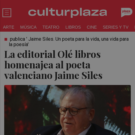
ARTE
MÚSICA
TEATRO
LIBROS
CINE
SERIES Y TV
publica ' Jaime Siles. Un poeta para la vida, una vida para
la poesía'
La editorial Olé libros
homenajea al poeta
valenciano Jaime Siles