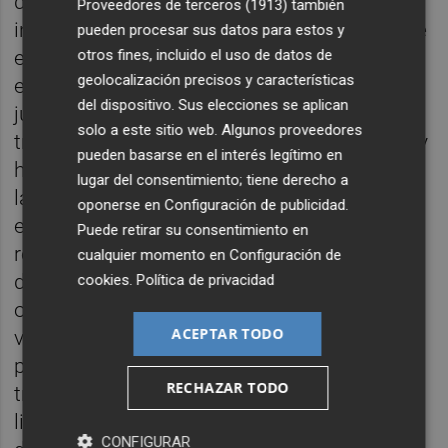
de la vida. Sus palabras hacen tangible al
Proveedores de terceros (1913)
también
intelectual, permiten que su pensamiento se
pueden procesar sus datos para estos y
encarne en sentimientos, anécdotas y
otros fines, incluido el uso de datos de
geolocalización precisos y características
experiencias. Este apartado es el que mejor
del dispositivo. Sus elecciones se aplican
justifica el título completo de la obra porque,
solo a este sitio web. Algunos proveedores
tras leerlo, se descubre al hombre de carne y
pueden basarse en el interés legítimo en
hueso que vive para la literatura, pero desde
lugar del consentimiento; tiene derecho a
las coordenadas de aquel que tiene los pies
oponerse en
Configuración de publicidad
.
en la tierra y que sabe compartir, regalar,
Puede retirar su consentimiento en
recibir, soñar, temer, resolver. También son
cualquier momento en
Configuración de
de amigos los nombres que pueblan las
cookies
.
Política de privacidad
otras dos partes del libro. En
Notas literarias
ACEPTAR TODO
vemos asomarse voces de investigadores,
profesores y poetas que rinden homenaje a
RECHAZAR TODO
través de una investigación sobre aspectos
literarios diversos que no afectan a la obra
CONFIGURAR