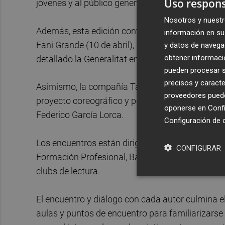
Uso respons
jóvenes y al público general impulsada por la Vi
Nosotros y nuestr
Además, esta edición contará con los escritores 
información en su 
Fani Grande (10 de abril), Begonya Pozo (17 abril
y datos de navega
obtener informació
detallado la Generalitat en un comunicado.
pueden procesar su
precisos y caracte
Asimismo, la compañía Taiat Dansa participará co
proveedores pueden
proyecto coreográfico y pedagógico de danza y l
oponerse en
Confi
Federico García Lorca.
Configuración de 
Los encuentros están dirigidos al alumnado de c
CONFIGURAR
Formación Profesional, Bachillerato, escuelas d
clubs de lectura.
El encuentro y diálogo con cada autor culmina el
aulas y puntos de encuentro para familiarizarse c