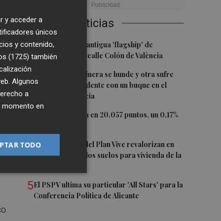
r y acceder a
Últimas Noticias
tificadores únicos
1
ha
cios y contenido,
Oysho ocupa la antigua 'flagship' de
Nespresso en la calle Colón de València
os (1725)
también
calización
2
Una batea clochinera se hunde y otra sufre
 web. Algunos
daños en un incidente con un buque en el
derecho a
puerto de Valencia
ier momento en
3
El Ibex 35 cierra en 20.057 puntos, un 0,17%
más
4
Los concursos del Plan Vive revalorizan en
PTAR TODO
s y
casi 12 millones los suelos para vivienda de la
Generalitat
5
El PSPV ultima su particular 'All Stars' para la
Conferencia Política de Alicante
co