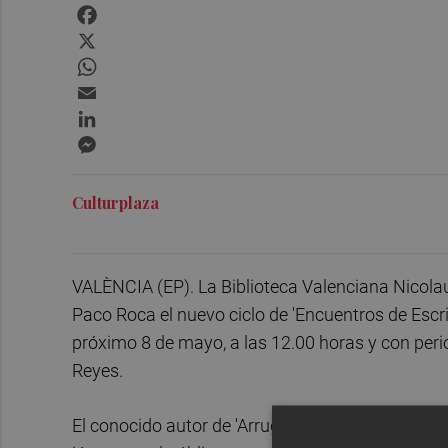
Facebook
X
WhatsApp
Email
LinkedIn
Messenger
Culturplaza
VALÈNCIA (EP). La Biblioteca Valenciana Nicolau 
Paco Roca el nuevo ciclo de 'Encuentros de Escri
próximo 8 de mayo, a las 12.00 horas y con peri
Reyes.
El conocido autor de 'Arrugas' y 'El tesoro del cis