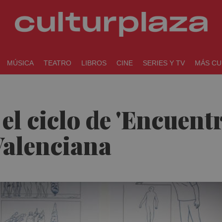
MÚSICA
TEATRO
LIBROS
CINE
SERIES Y TV
MÁS CU
el ciclo de 'Encuentr
 Valenciana