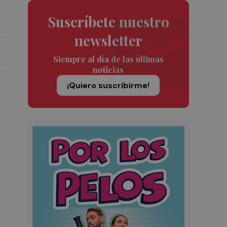
Suscríbete nuestro
newsletter
Siempre al día de las últimas
noticias
¡Quiero suscribirme!