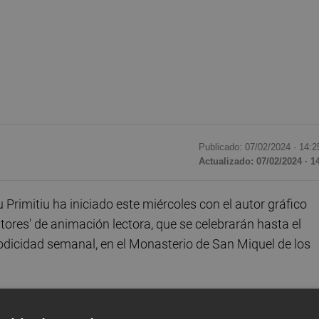
Publicado: 07/02/2024 ·
14:2
Actualizado: 07/02/2024 · 1
Primitiu ha iniciado este miércoles con el autor gráfico
tores' de animación lectora, que se celebrarán hasta el
odicidad semanal, en el Monasterio de San Miquel de los
ne negro' abre así esta iniciativa para acercar la lectura a 