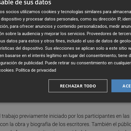
able de sus datos
cepresidencia Primera y Conselleria de Cultura y Deporte.
os socios utilizamos cookies y tecnologías similares para almacena
Pasqual Alapont (14 de febrero), David Vid (6 de marzo),
dispositivo y procesar datos personales, como su dirección IP, iden
), Laura Ferrero (24 abril) y Vicente Gallego (8 de mayo), 
ción, para ofrecer anuncios y contenido personalizados, medir anun
n sobre la audiencia y mejorar los servicios.
Proveedores de tercer
s datos para estos y otros fines, incluido el uso de datos de geolo
rísticas del dispositivo. Sus elecciones se aplican solo a este sitio
n tres funciones, los días 27, 28 y 29 de febrero, con un
 basarse en el interés legítimo en lugar del consentimiento; tiene 
iteratura basado en la obra 'La casa de Bernarda Alba', de
guración de publicidad
. Puede retirar su consentimiento en cualqu
cookies
.
Política de privacidad
entros de Primaria, Secundaria, ciclos formativos de
RECHAZAR TODO
ACE
e adultos, así como a miembros de asociaciones culturale
 trabajo previamente iniciado por los participantes en las
on la obra y biografía de los escritores. También el públi