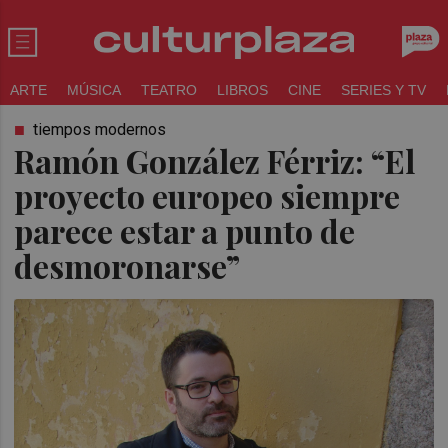
ARTE
MÚSICA
TEATRO
LIBROS
CINE
SERIES Y TV
tiempos modernos
Ramón González Férriz: “El
proyecto europeo siempre
parece estar a punto de
desmoronarse”