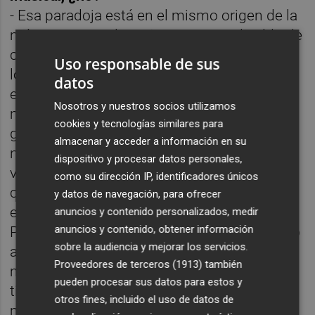
- Esa paradoja está en el mismo origen de la
música pop. En los años sesenta, el caldo de
cultivo de la música pop, la contracultura de
Uso responsable de sus
los hippies, los hipsters y los negros
datos
estadounidenses, no tarda en convertirse en
Nosotros y nuestros socios utilizamos
mainstream, en ser promovida por las
cookies y tecnologías similares para
grandes discográficas y la publicidad. En los
almacenar y acceder a información en su
noventa se repite de alguna manera esta
dispositivo y procesar datos personales,
vieja historia. Es el momento en el que la
como su dirección IP, identificadores únicos
cultura general parece dominada por lo que
y datos de navegación, para ofrecer
era indie: R. E. M, Nirvana, Red Hot Chilli
anuncios y contenido personalizados, medir
anuncios y contenido, obtener información
Peppers. En España pasa algo parecido pero
sobre la audiencia y mejorar los servicios.
aún más raro: en realidad, esos grupos que
Proveedores de terceros (1913)
también
mencionas venden muy pocos discos,
pueden procesar sus datos para estos y
tienen pocos seguidores, tocan en sitios
otros fines, incluido el uso de datos de
medianos y pequeños, pero como para la