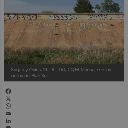
Sergio y Osiris, 19 - 8 - 00, T.Q.M.
Mensaje en las
orillas del Plan Sur
Facebook
X
WhatsApp
Email
LinkedIn
Messenger