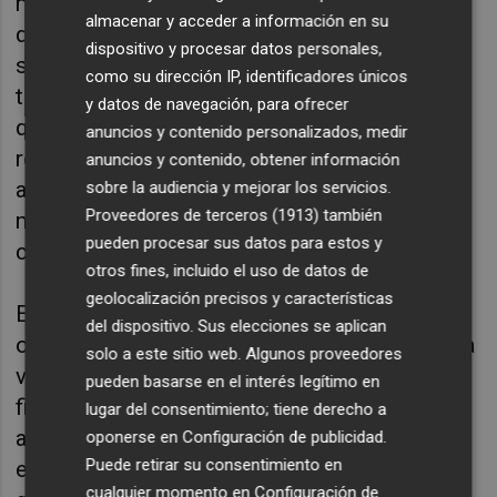
mitológico del dios asesinado y
almacenar y acceder a información en su
desmembrado conectan con un primer relato
dispositivo y procesar datos personales,
sorprendente a partir del cual se define un
como su dirección IP, identificadores únicos
tono inteligente, tragicómico y costumbrista
y datos de navegación, para ofrecer
que, aunque uno no sea muy amigo de las
anuncios y contenido personalizados, medir
referencias (pero sí de las afinidades), le trae
anuncios y contenido, obtener información
a la mente el fantástico
Mi marido
de la
sobre la audiencia y mejorar los servicios.
Proveedores de terceros (1913)
también
macedonia
Rumena
Bužarovska
, en el
pueden procesar sus datos para estos y
catálogo de Impedimenta.
otros fines, incluido el uso de datos de
geolocalización precisos y características
Esta es una obra que parte de lo real, de una
del dispositivo. Sus elecciones se aplican
obsesión privada, de un juego mental desde la
solo a este sitio web. Algunos proveedores
ventanilla de un coche para construir la
pueden basarse en el interés legítimo en
ficción, pero es fácil percibir cuando además
lugar del consentimiento; tiene derecho a
alguien posee una intuición especial por una
oponerse en
Configuración de publicidad
.
Puede retirar su consentimiento en
estética vital como es el caso de la autora,
cualquier momento en
Configuración de