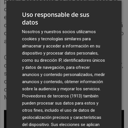
porque dependerán de las posibilidades de
cada una, además de querer mantener los
Uso responsable de sus
equilibrios curatoriales también dentro de
datos
cada barrio. Por tanto, el proyecto dependerá
Nosotros y nuestros socios utilizamos
del compromiso sostenido del Ayuntamiento
cookies y tecnologías similares para
a lo largo de los años.
almacenar y acceder a información en su
dispositivo y procesar datos personales,
Cada mural irá acompañado de un QR para
como su dirección IP, identificadores únicos
que sea “una propuesta realmente didáctica”,
y datos de navegación, para ofrecer
según ha Ibarra en la presentación. Se trata
anuncios y contenido personalizados, medir
de “un museo al aire libre”, tal y como ha
anuncios y contenido, obtener información
conceptualizado el concejal José Luis
sobre la audiencia y mejorar los servicios.
Proveedores de terceros (1913)
también
Moreno.
pueden procesar sus datos para estos y
otros fines, incluido el uso de datos de
geolocalización precisos y características
del dispositivo. Sus elecciones se aplican