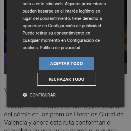
solo a este sitio web. Algunos proveedores
pueden basarse en el interés legítimo en
lugar del consentimiento; tiene derecho a
oponerse en
Configuración de publicidad
.
Puede retirar su consentimiento en
cualquier momento en
Configuración de
cookies
.
Política de privacidad
ACEPTAR TODO
-
RECHAZAR TODO
València, ciudad del cómic
CONFIGURAR
El Centro del Cómic Micharmut, la inclusión
del cómic en los premios literarios Ciutat de
València y ahora esta ruta conforman el
esqueleto de una nueva marca que quiere