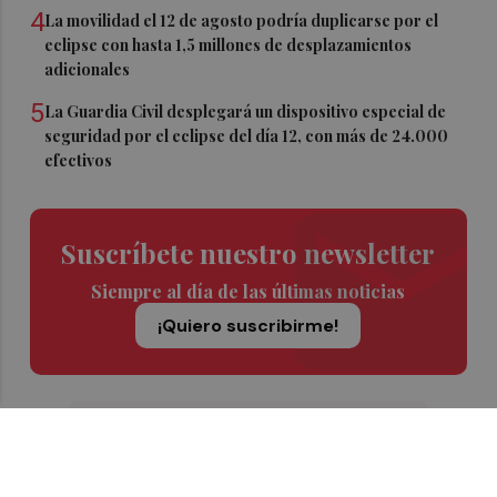
4
La movilidad el 12 de agosto podría duplicarse por el
eclipse con hasta 1,5 millones de desplazamientos
adicionales
5
La Guardia Civil desplegará un dispositivo especial de
seguridad por el eclipse del día 12, con más de 24.000
efectivos
Suscríbete nuestro newsletter
Siempre al día de las últimas noticias
¡Quiero suscribirme!