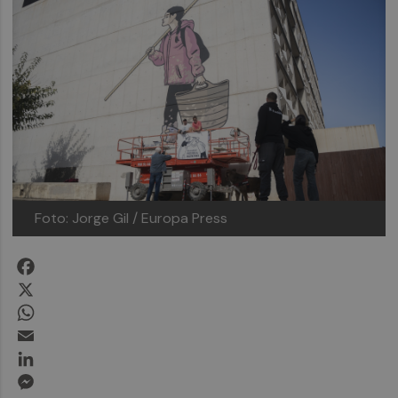
Foto: Jorge Gil / Europa Press
Facebook
X
WhatsApp
Email
LinkedIn
Messenger