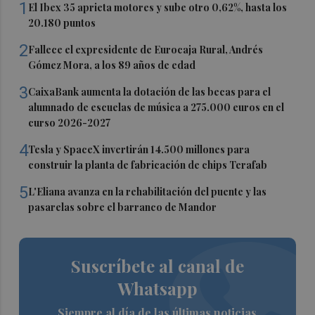
1
El Ibex 35 aprieta motores y sube otro 0,62%, hasta los
20.180 puntos
2
Fallece el expresidente de Eurocaja Rural, Andrés
Gómez Mora, a los 89 años de edad
3
CaixaBank aumenta la dotación de las becas para el
alumnado de escuelas de música a 275.000 euros en el
curso 2026-2027
4
Tesla y SpaceX invertirán 14.500 millones para
construir la planta de fabricación de chips Terafab
5
L'Eliana avanza en la rehabilitación del puente y las
pasarelas sobre el barranco de Mandor
Suscríbete al canal de
Whatsapp
Siempre al día de las últimas noticias