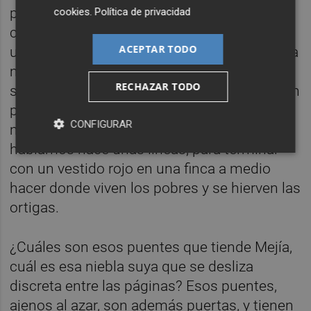
páginas como una niebla suya—, y después,
cookies
.
Política de privacidad
con un azadón enterrado, con una peña y
ACEPTAR TODO
unas sombras porteadoras, con una pianista
menguado y un ganso, con un bulto bajo las
RECHAZAR TODO
sábanas que podría ser una hermana, con un
pozo y una danza y una prenda de los
CONFIGURAR
muertos, con las flores rojas de las que ya
hablamos hace unas líneas, para terminar
con un vestido rojo en una finca a medio
hacer donde viven los pobres y se hierven las
ortigas.
¿Cuáles son esos puentes que tiende Mejía,
cuál es esa niebla suya que se desliza
discreta entre las páginas? Esos puentes,
ajenos al azar, son además puertas, y tienen