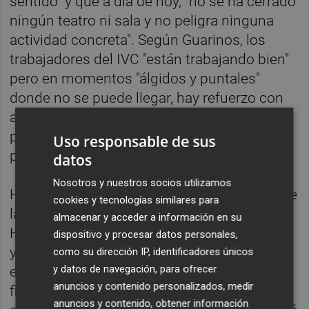
sentido" y que a día de hoy, "no se ha cerrado
ningún teatro ni sala y no peligra ninguna
actividad concreta". Según Guarinos, los
trabajadores del IVC "están trabajando bien"
pero en momentos "álgidos y puntales"
donde no se puede llegar, hay refuerzo con
autónomos y pymes del ramo técnico y
publicitario "que también tienen derecho a
Uso responsable de sus
participar en la cultura valenciana".
datos
Nosotros y nuestros socios utilizamos
Ha recordado que está a punto de publicarse
cookies y tecnologías similares para
la Oferta Pública de Empleo, aprobada por
almacenar y acceder a información en su
Hacienda, para 17 plazas en centros del IVC
dispositivo y procesar datos personales,
y está pendiente de aprobar otras 15 y ha
como su dirección IP, identificadores únicos
y datos de navegación, para ofrecer
explicado que muchos de los trabajadores
anuncios y contenido personalizados, medir
finalizan contratos "que han ido
anuncios y contenido, obtener información