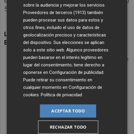
encadenando a lo largo de los años" y en "4 ó
sobre la audiencia y mejorar los servicios.
5 casos, sin posibilidad de renovación".
Proveedores de terceros (1913)
también
pueden procesar sus datos para estos y
otros fines, incluido el uso de datos de
Lea el comunicado íntegro del Comité de
geolocalización precisos y características
Empresa del IVC:
del dispositivo. Sus elecciones se aplican
solo a este sitio web. Algunos proveedores
pueden basarse en el interés legítimo en
El Comité de Empresa del Institut Valencià de
lugar del consentimiento; tiene derecho a
Cultura (IVC), quiere dar a conocer la
oponerse en
Configuración de publicidad
.
situación creada por sus gestores culturales.
Puede retirar su consentimiento en
Desde el traslado de los Institutos Culturales
cualquier momento en
Configuración de
al Sector Público y la pérdida de personal
cookies
.
Política de privacidad
como resultado de diferentes Expedientes de
regulación de empleo en la anterior etapa de
ACEPTAR TODO
gobierno del PP nos encontramos, seis años
después, con una plantilla exigua, una
RECHAZAR TODO