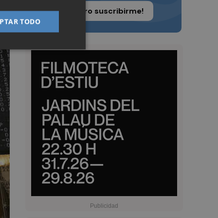
¡Quiero suscribirme!
PTAR TODO