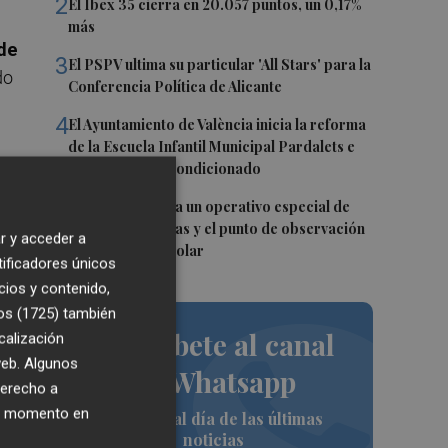
2
El Ibex 35 cierra en 20.057 puntos, un 0,17%
más
 de
3
El PSPV ultima su particular 'All Stars' para la
do
Conferencia Política de Alicante
4
El Ayuntamiento de València inicia la reforma
de la Escuela Infantil Municipal Pardalets e
instalará aire acondicionado
5
València prepara un operativo especial de
limpieza en playas y el punto de observación
 ha
r y acceder a
para el eclipse solar
tificadores únicos
cios y contenido,
os (1725)
también
Suscríbete al canal
calización
 web. Algunos
de Whatsapp
derecho a
l
ier momento en
Siempre al día de las últimas
noticias