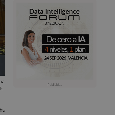
 ha
do
 ha