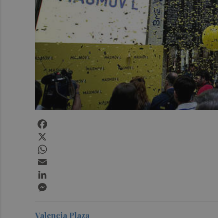
Facebook
X
WhatsApp
Email
LinkedIn
Messenger
Valencia Plaza