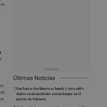
3:00
a
e
Últimas Noticias
su
1
Una batea clochinera se hunde y otra sufre
los
daños en un incidente con un buque en el
ue
puerto de Valencia