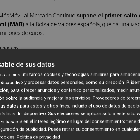
e MásMóvil al Mercado Continuo
supone el primer salto
til (MAB)
a la Bolsa de Valores española, que ha finaliza
millones de euros.
el MAB
able de sus datos
s de
cinco años de cotización en el Mercado
cción ha conseguido multiplicar su valor por 20
y que
os socios utilizamos cookies y tecnologías similares para almacena
 millones de euros, lo que le convertía en la mayor
dispositivo y procesar datos personales, como su dirección IP, iden
resos y Ebitda.
ción, para ofrecer anuncios y contenido personalizados, medir anun
n sobre la audiencia y mejorar los servicios.
Proveedores de tercer
s datos para estos y otros fines, incluido el uso de datos de geolo
ad Spenger
, ha protagonizado el toque de campana en la
rísticas del dispositivo. Sus elecciones se aplican solo a este sitio
 cual ha incidido en que el debut de la compañía en el
 basarse en el interés legítimo en lugar del consentimiento; tiene 
 desde cero supone "un gran día" para MásMóvil, para e
guración de publicidad
. Puede retirar su consentimiento en cualqu
cookies
.
Política de privacidad