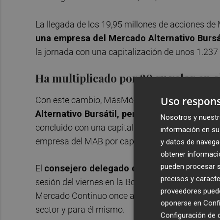
La llegada de los 19,95 millones de acciones d
una empresa del Mercado Alternativo Bursá
la jornada con una capitalización de unos 1.237 
Ha multiplicado por 20 su valor en 
Uso respons
Con este cambio, MásMóvil ha puesto fin a má
Alternativo Bursátil, periodo en el que la a
Nosotros y nuestr
concluido con una capitalización de más de 1.217
información en su 
empresa del MAB por capitalización bursátil, ing
y datos de navega
obtener informació
pueden procesar su
El
consejero delegado de MásMóvil, Meinr
precisos y caracte
sesión del viernes en la Bolsa de Madrid, tras lo
proveedores pueden
Mercado Continuo once años después de empezar
oponerse en
Confi
sector y para él mismo.
Configuración de 