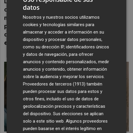
La directora utiliza un material por todos
datos
conocidos para pasarlo por el filtro de su
mirada y de sus intereses y obrar el
Nosotros y nuestros socios utilizamos
cookies y tecnologías similares para
pequeño milagro de hacer con él algo
almacenar y acceder a información en su
diferente inundado de una frescura
dispositivo y procesar datos personales,
enriquecedora.
como su dirección IP, identificadores únicos
y datos de navegación, para ofrecer
anuncios y contenido personalizados, medir
anuncios y contenido, obtener información
sobre la audiencia y mejorar los servicios.
Proveedores de terceros (1913)
también
pueden procesar sus datos para estos y
otros fines, incluido el uso de datos de
geolocalización precisos y características
del dispositivo. Sus elecciones se aplican
solo a este sitio web. Algunos proveedores
pueden basarse en el interés legítimo en