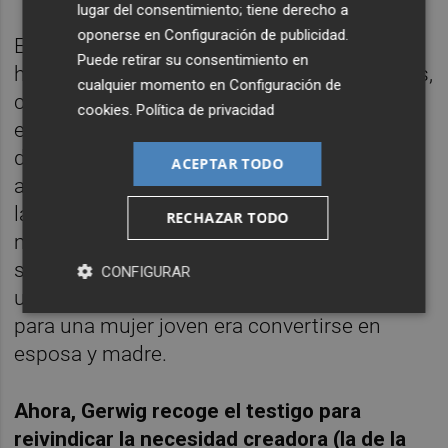
lugar del consentimiento; tiene derecho a
oponerse en
Configuración de publicidad
.
En realidad, es como si viéramos la misma
Puede retirar su consentimiento en
historia de siempre con unos ojos diferentes,
cualquier momento en
Configuración de
con los ojos de un presente que mira hacia
cookies
.
Política de privacidad
el pasado para repensar muchos pequeños
detalles. Y es que ninguna de las
ACEPTAR TODO
adaptaciones de ‘Mujercitas’ había estado a
la altura de la obra de Alcott hasta el
RECHAZAR TODO
momento. La autora se atrevió a escribir
sobre emancipación y rebeldía femenina en
CONFIGURAR
un contexto social en el que el único futuro
para una mujer joven era convertirse en
esposa y madre.
Ahora, Gerwig recoge el testigo para
reivindicar la necesidad creadora (la de la