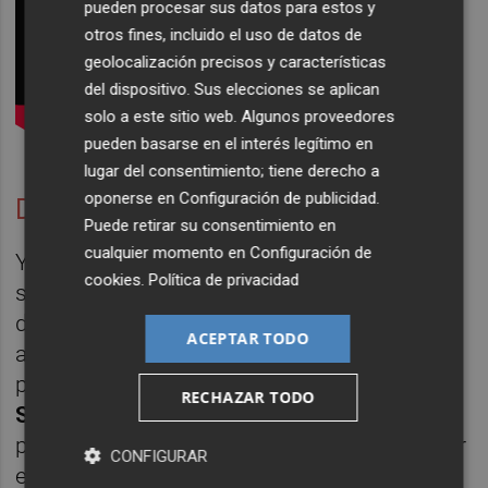
pueden procesar sus datos para estos y
otros fines, incluido el uso de datos de
geolocalización precisos y características
del dispositivo. Sus elecciones se aplican
solo a este sitio web. Algunos proveedores
pueden basarse en el interés legítimo en
lugar del consentimiento; tiene derecho a
oponerse en
Configuración de publicidad
.
Dan Shake en La3
Puede retirar su consentimiento en
cualquier momento en
Configuración de
Y si todavía queda ganas de Deleste, el
cookies
.
Política de privacidad
sábado 5 de noviembre, la fiesta se
desplazará el club La3. En la línea de lo
ACEPTAR TODO
apuntado, el Deleste 2016 volverá a apostar
por la electrónica. El londinense
Dan
RECHAZAR TODO
Shake
(inédito en España) será el
protagonista de una madrugada liderada por
CONFIGURAR
el colectivo valenciano
The Basement