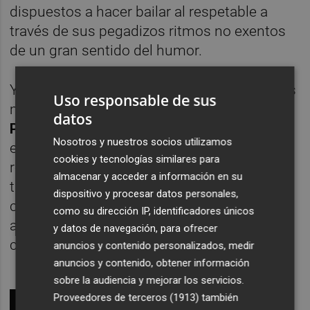
dispuestos a hacer bailar al respetable a
través de sus pegadizos ritmos no exentos
de un gran sentido del humor.
Y con marca Valencia, una de los momentos
Uso responsable de sus
más esperados del festival: el retorno de
datos
Polar
; el cuarteto desplegará toda su magia
Nosotros y nuestros socios utilizamos
en un concierto único y exclusivo en el que
cookies y tecnologías similares para
repasarán canciones de toda su amplia
almacenar y acceder a información en su
trayectoria. La noche en Espai Rambleta la
dispositivo y procesar datos personales,
cerrará la electrónica de Olde Gods, música
como su dirección IP, identificadores únicos
avanzada de calidad para epatar la noche
y datos de navegación, para ofrecer
con lo que vendrá después.
anuncios y contenido personalizados, medir
anuncios y contenido, obtener información
sobre la audiencia y mejorar los servicios.
Proveedores de terceros (1913)
también