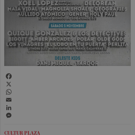
Facebook
X
WhatsApp
Email
LinkedIn
Messenger
CULTUR PLAZA