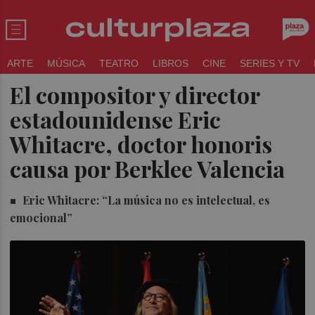
ARTE
MÚSICA
TEATRO
LIBROS
CINE
SERIES Y TV
El compositor y director
estadounidense Eric
Whitacre, doctor honoris
causa por Berklee Valencia
Eric Whitacre: “La música no es intelectual, es
emocional”