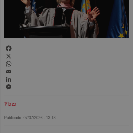
Facebook
X
WhatsApp
Email
LinkedIn
Messenger
Plaza
Publicado: 07/07/2026 ·
13:18