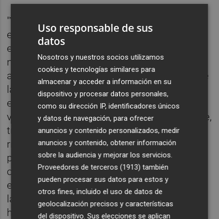
"Vosotros como músicos, tenéis el
Uso responsable de sus
extraordinario privilegio de poder llevar ese
datos
espíritu de unión a un mundo que tanto lo
Nosotros y nuestros socios utilizamos
necesita", afirma, por su parte, Whitacre, que
cookies y tecnologías similares para
añade a los estudiantes: "Sois guardianes de
almacenar y acceder a información en su
la compasión. Sois alquimistas de la
dispositivo y procesar datos personales,
empatía. Vuestra misión, vuestra auténtica
como su dirección IP, identificadores únicos
vocación, es ser la nave que, generosamente,
y datos de navegación, para ofrecer
transporte a quienes lo deseen a través del
anuncios y contenido personalizados, medir
anuncios y contenido, obtener información
río. No es un camino fácil. Con toda
sobre la audiencia y mejorar los servicios.
probabilidad encontraréis muchos
Proveedores de terceros (1913)
también
obstáculos y menos victorias de las que
pueden procesar sus datos para estos y
esperáis. Pero es una vocación que merece
otros fines, incluido el uso de datos de
la pena; una vocación necesaria, y algo
geolocalización precisos y características
hermoso a lo que dedicar vuestra vida".
del dispositivo. Sus elecciones se aplican