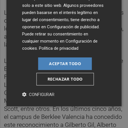
solo a este sitio web. Algunos proveedores
Los investidos con el título de doctor honoris
pueden basarse en el interés legítimo en
lugar del consentimiento; tiene derecho a
causa por Berklee son reconocidos por sus
oponerse en
Configuración de publicidad
.
logros e influencia en el mundo de la música,
Puede retirar su consentimiento en
así como por sus grandes contribuciones a
cualquier momento en
Configuración de
la cultura estadounidense e internacional.
cookies
.
Política de privacidad
Los galardonados anteriores incluyen a Duke
ACEPTAR TODO
Ellington (el primero, en 1971), Aretha
Franklin, Quincy Jones, Loretta Lynn, Juan
RECHAZAR TODO
Luis Guerra, Annie Lennox, Paco de Lucía,
George Clinton, Rita Moreno, A. R. Rahman,
CONFIGURAR
Missy Elliott, André 3000, Jacob Collier y Jill
Scott, entre otros. En los últimos cinco años,
el campus de Berklee Valencia ha concedido
este reconocimiento a Gilberto Gil, Alberto