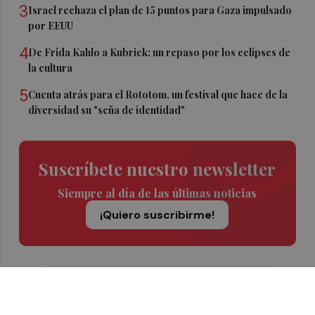
3
Israel rechaza el plan de 15 puntos para Gaza impulsado
por EEUU
4
De Frida Kahlo a Kubrick: un repaso por los eclipses de
la cultura
5
Cuenta atrás para el Rototom, un festival que hace de la
diversidad su "seña de identidad"
Suscríbete nuestro newsletter
Siempre al día de las últimas noticias
¡Quiero suscribirme!