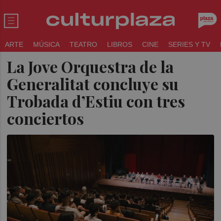
ARTE
MÚSICA
TEATRO
LIBROS
CINE
SERIES Y TV
La Jove Orquestra de la
Generalitat concluye su
Trobada d’Estiu con tres
conciertos