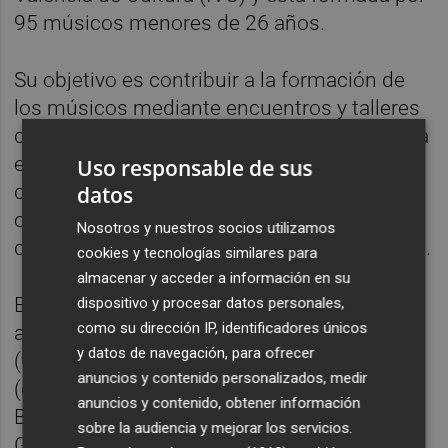
95 músicos menores de 26 años.
Su objetivo es contribuir a la formación de
los músicos mediante encuentros y talleres
dirigidos por destacados profesores de cada
especialidad instrumental. En su repertorio
Uso responsable de sus
destaca la presencia de música actual y las
datos
obras de compositores valencianos, a las
Nosotros y nuestros socios utilizamos
que ha dedicado su producción discográfica.
cookies y tecnologías similares para
almacenar y acceder a información en su
En concreto, en la Trobada d’Estiu de este
dispositivo y procesar datos personales,
como su dirección IP, identificadores únicos
año participan los profesores Ángel Marzal
y datos de navegación, para ofrecer
(flauta), Rafa Cuellar (oboe), Voro Peris
anuncios y contenido personalizados, medir
(clarinete), Juan E. Sapiña (fagot), Vicente
anuncios y contenido, obtener información
Balaguer y Ana Sanchis (violines), Francesc
sobre la audiencia y mejorar los servicios.
Gayá (viola), Mayte García (violonchelo),