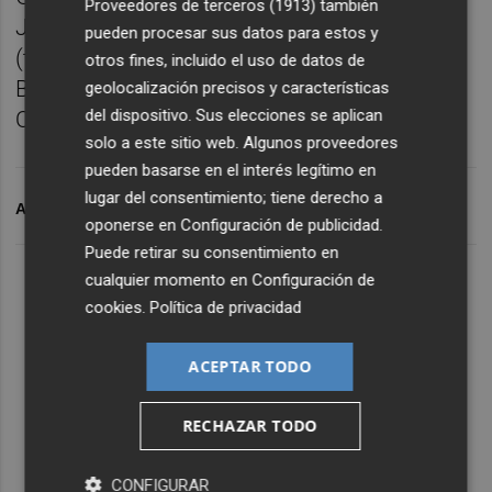
Proveedores de terceros (1913)
también
Javier Sapiña (contrabajo), Juanjo Llimerá
pueden procesar sus datos para estos y
(trompa), Javier Barberá (trompeta), J.
otros fines, incluido el uso de datos de
Bautista Abad (trombón) y Miguel Ángel
geolocalización precisos y características
del dispositivo. Sus elecciones se aplican
Orero (percusión).
solo a este sitio web. Algunos proveedores
pueden basarse en el interés legítimo en
lugar del consentimiento; tiene derecho a
ARCHIVADO EN
MÚSICA
oponerse en
Configuración de publicidad
.
Puede retirar su consentimiento en
cualquier momento en
Configuración de
cookies
.
Política de privacidad
ACEPTAR TODO
RECHAZAR TODO
CONFIGURAR