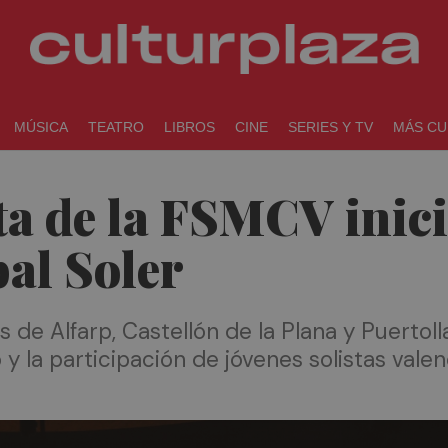
MÚSICA
TEATRO
LIBROS
CINE
SERIES Y TV
MÁS CU
a de la FSMCV inicia
bal Soler
s de Alfarp, Castellón de la Plana y Puertol
y la participación de jóvenes solistas valen