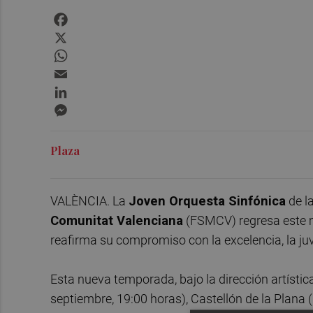
Facebook
X
WhatsApp
Email
LinkedIn
Messenger
Plaza
VALÈNCIA. La
Joven Orquesta Sinfónica
de l
Comunitat Valenciana
(FSMCV) regresa este m
reafirma su compromiso con la excelencia, la ju
Esta nueva temporada, bajo la dirección artísti
septiembre, 19:00 horas), Castellón de la Plana 