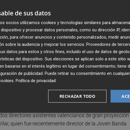
combina un repertorio de gran exigencia con la proyecció
ecedido por un encuentro pedagógico en l’Alqueria Julià de
able de sus datos
s de la orquesta trabajan durante varios días la puesta a
os socios utilizamos cookies y tecnologías similares para almacena
dispositivo y procesar datos personales, como su dirección IP, iden
ción, para ofrecer anuncios y contenido personalizados, medir anun
n visita auditorios fuera de la Comunitat Valenciana y cuen
n sobre la audiencia y mejorar los servicios.
Proveedores de tercer
as Artes Escénicas y de la Música), además del patrocinio 
s datos para estos y otros fines, incluido el uso de datos de geolo
rísticas del dispositivo. Sus elecciones se aplican solo a este sitio
 basarse en el interés legítimo en lugar del consentimiento; tiene 
guración de publicidad
. Puede retirar su consentimiento en cualqu
 obras del repertorio sinfónico: el
Doble concierto en la
cookies
.
Política de privacidad
ía n.º 5 en mi menor, Op. 64
de Piotr Ilich Chaikovski, una 
o. Cada concierto contará con la participación de dos
RECHAZAR TODO
ACE
lonchelo.
dos directores asistentes valencianos de gran proyección:
lar, quien fue recientemente director de la Joven Banda