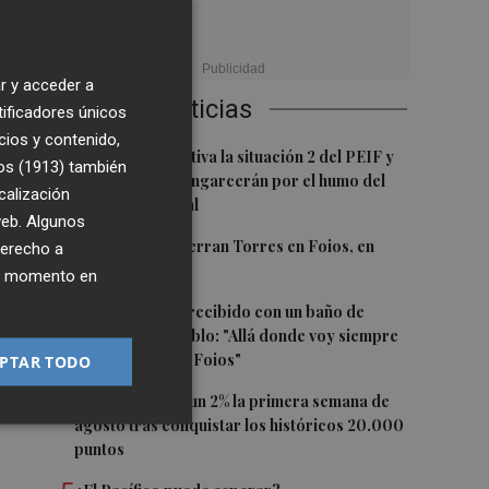
n
r y acceder a
Últimas Noticias
tificadores únicos
cios y contenido,
1
Emergencias activa la situación 2 del PEIF y
ta
os (1913)
también
confina Sierra Engarcerán por el humo del
de
calización
incendio forestal
 web. Algunos
2
El homenaje a Ferran Torres en Foios, en
derecho a
imágenes
ier momento en
3
de
Ferran Torres, recibido con un baño de
masas en su pueblo: "Allá donde voy siempre
digo que soy de Foios"
PTAR TODO
4
El Ibex 35 sube un 2% la primera semana de
agosto tras conquistar los históricos 20.000
puntos