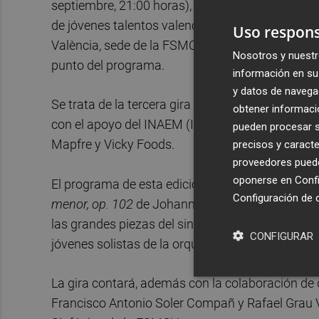
septiembre, 21:00 horas), en una propuesta que 
de jóvenes talentos valencianos. El tour está pr
Uso respons
València, sede de la FSMCV, donde los integrante
Nosotros y nuestr
punto del programa.
información en su 
y datos de navega
Se trata de la tercera gira en la que la formació
obtener informació
con el apoyo del INAEM (Instituto Nacional de l
pueden procesar su
Mapfre y Vicky Foods.
precisos y caracte
proveedores pueden
oponerse en
Confi
El programa de esta edición ofrecerá dos grandes
Configuración de 
menor, op. 102
de Johannes Brahms, y la
Sinfon
las grandes piezas del sinfonismo romántico rus
CONFIGURAR
jóvenes solistas de la orquesta, al violín y al vio
La gira contará, además con la colaboración de 
Francisco Antonio Soler Compañ y Rafael Grau Vi