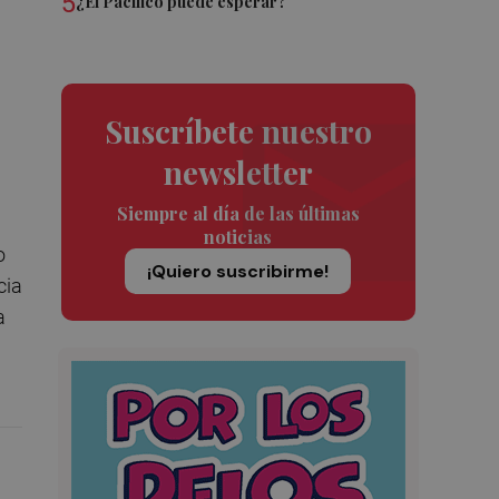
5
¿El Pacífico puede esperar?
Suscríbete nuestro
newsletter
Siempre al día de las últimas
noticias
o
¡Quiero suscribirme!
cia
a