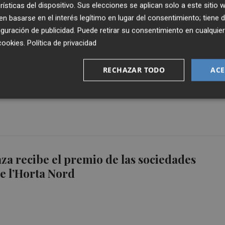
rísticas del dispositivo. Sus elecciones se aplican solo a este sitio
 basarse en el interés legítimo en lugar del consentimiento; tiene 
guración de publicidad
. Puede retirar su consentimiento en cualqu
cookies
.
Política de privacidad
questa Sinfónica de la FSMCV recorre la
RECHAZAR TODO
ACE
on ‘Pinceladas de Ravel’
aza recibe el premio de las sociedades
e l’Horta Nord