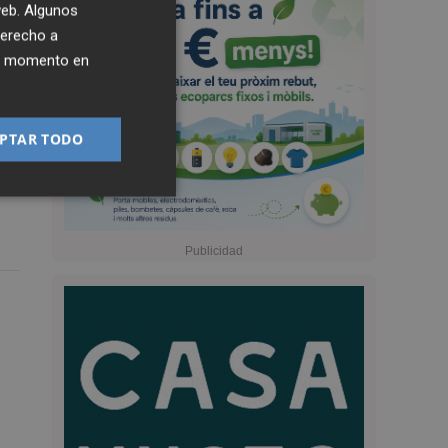
 web. Algunos
derecho a
ier momento en
PTAR TODO