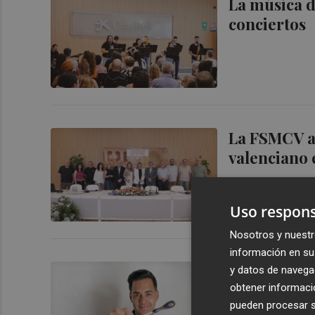
La música d
conciertos
La FSMCV ap
valenciano
Uso respons
Nosotros y nuestr
información en su 
Sergio Díaz
y datos de navega
Sinfónica 
obtener informació
pueden procesar su