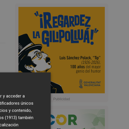
r y acceder a
tificadores únicos
cios y contenido,
os (1913)
también
calización