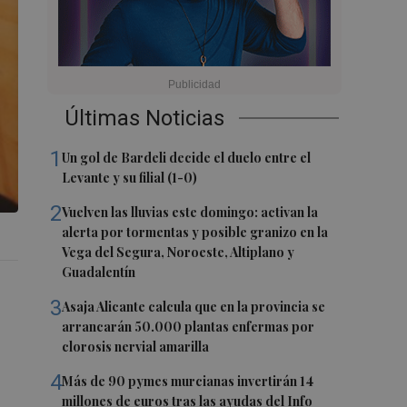
Últimas Noticias
1
Un gol de Bardeli decide el duelo entre el
Levante y su filial (1-0)
2
Vuelven las lluvias este domingo: activan la
alerta por tormentas y posible granizo en la
Vega del Segura, Noroeste, Altiplano y
Guadalentín
3
Asaja Alicante calcula que en la provincia se
arrancarán 50.000 plantas enfermas por
clorosis nervial amarilla
4
Más de 90 pymes murcianas invertirán 14
millones de euros tras las ayudas del Info