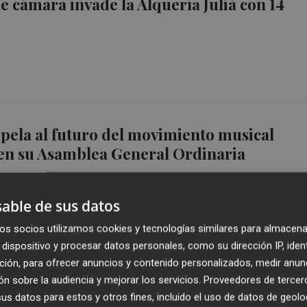
e cámara invade la Alquería Julià con 14
ela al futuro del movimiento musical
 en su Asamblea General Ordinaria
able de sus datos
os socios utilizamos cookies y tecnologías similares para almacena
dispositivo y procesar datos personales, como su dirección IP, iden
 García, nuevo director de la Joven Banda
ción, para ofrecer anuncios y contenido personalizados, medir anun
de la FSMCV
n sobre la audiencia y mejorar los servicios.
Proveedores de tercer
s datos para estos y otros fines, incluido el uso de datos de geolo