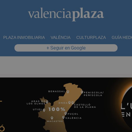
PLAZA INMOBILIARIA
VALÈNCIA
CULTURPLAZA
GUÍA HED
+ Seguir en Google