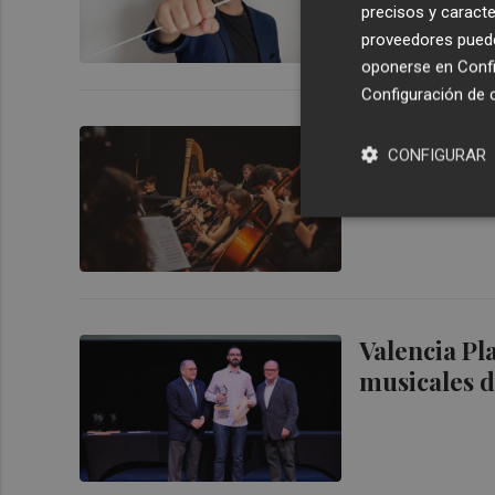
precisos y caracte
proveedores pueden
oponerse en
Confi
Configuración de 
La Joven Or
CONFIGURAR
Comunitat c
Valencia Pl
musicales d