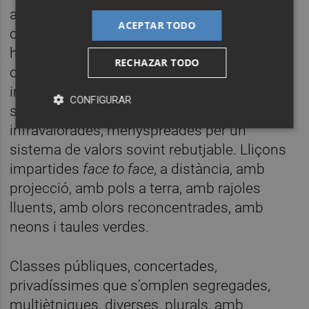
ajudat a instruir-nos, a distribuir els dies,
ACEPTAR TODO
cada dia, els diferents moments de les
hores. Matèries obligades, troncals,
RECHAZAR TODO
optatives, de lliure elecció; algunes
imprescindibles, amb fama,
CONFIGURAR
sobredimensionades; Unes altres
infravalorades, menyspreades per un
sistema de valors sovint rebutjable. Lliçons
impartides
face to face
, a distància, amb
projecció, amb pols a terra, amb rajoles
lluents, amb olors reconcentrades, amb
neons i taules verdes.
Classes públiques, concertades,
privadíssimes que s’omplen segregades,
multiètniques, diverses, plurals, amb