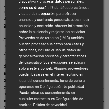
dispositivo y procesar datos personales,
contra l’avorriment, aclaparen el desfici.
No
como su dirección IP, identificadores únicos
conec ningú que li caiga la casa a sobre si
y datos de navegación, para ofrecer
de menut ha sabut aprendre a aprendre,
anuncios y contenido personalizados, medir
gaudint al
seu cau.
anuncios y contenido, obtener información
sobre la audiencia y mejorar los servicios.
Proveedores de terceros (1913)
también
Amb el pas del temps la cosa pot tòrcer el
pueden procesar sus datos para estos y
rumb i frustrar-se, desbaratar-nos la
otros fines, incluido el uso de datos de
capacitat d’imaginar amb tot el que ens
geolocalización precisos y características
envolta.
Un perill que es puja a l’esquena
del dispositivo. Sus elecciones se aplican
des del moment que fem la nostra
solo a este sitio web. Algunos proveedores
escolarització, que sotja i espia la nostra
pueden basarse en el interés legítimo en
predisposició. L’ensenyament domina i
lugar del consentimiento; tiene derecho a
classifica el prestigi de les assignatures. Fa
oponerse en
Configuración de publicidad
.
Puede retirar su consentimiento en
anar com una baldufa, d’un costat a l’altre,
cualquier momento en
Configuración de
els nostres currículums i competències.
Els
cookies
.
Política de privacidad
aprovats i els suspesos que, ben mirat, han