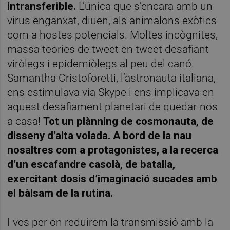
intransferible.
L’única que s’encara amb un
virus enganxat, diuen, als animalons exòtics
com a hostes potencials. Moltes incògnites,
massa teories de tweet en tweet desafiant
viròlegs i epidemiòlegs al peu del canó.
Samantha Cristoforetti, l’astronauta italiana,
ens estimulava via Skype i ens implicava en
aquest desafiament planetari de quedar-nos
a casa!
Tot un plànning de cosmonauta, de
disseny d’alta volada. A bord de la nau
nosaltres com a protagonistes, a la recerca
d’un escafandre casolà, de batalla,
exercitant dosis d’imaginació sucades amb
el bàlsam de la rutina.
I ves per on reduirem la transmissió amb la