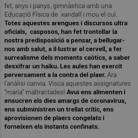
fet, anys i panys, gimnàstica amb una
Educació Física de
xandall i mou el cul.
Totes aquestes arengues i discursos ultra
oficials,
casposos, han fet trontollar la
nostra predisposició a pensar, a bellugar-
nos amb salut, a il·lustrar el cervell, a fer
surrealisme dels moments caòtics, a saber
desxifrar un haiku. Les aules han exercit
perversament a la contra del plaer.
Ara
l’anàlisi canvia. Visca aquestes assignatures
“maria” maltractades!
Avui ens alimenten i
ensucren els dies amargs de coronavirus,
ens subministren un trellat crític, ens
aprovisionen de plaers congelats i
forneixen els instants confinats.