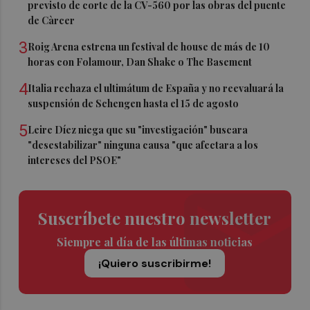
previsto de corte de la CV-560 por las obras del puente
de Càrcer
3
Roig Arena estrena un festival de house de más de 10
horas con Folamour, Dan Shake o The Basement
4
Italia rechaza el ultimátum de España y no reevaluará la
suspensión de Schengen hasta el 15 de agosto
5
Leire Díez niega que su "investigación" buscara
"desestabilizar" ninguna causa "que afectara a los
intereses del PSOE"
Suscríbete nuestro newsletter
Siempre al día de las últimas noticias
¡Quiero suscribirme!