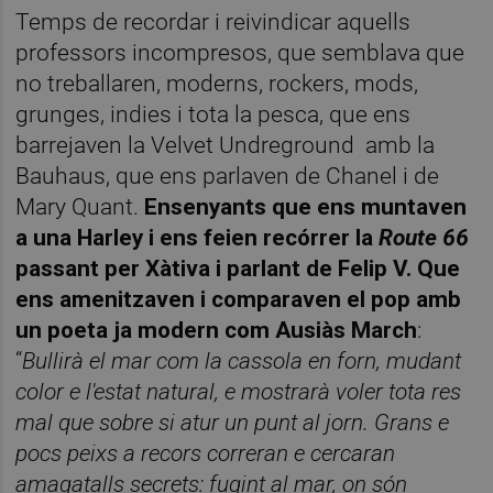
Temps de recordar i reivindicar aquells
professors incompresos, que semblava que
no treballaren, moderns, rockers, mods,
grunges, indies i tota la pesca, que ens
barrejaven la Velvet Undreground
amb la
Bauhaus, que ens parlaven de Chanel i de
Mary Quant.
Ensenyants que ens muntaven
a una Harley i ens feien recórrer la
Route 66
passant per Xàtiva i parlant de Felip V.
Que
ens amenitzaven i comparaven el pop amb
un poeta ja modern com Ausiàs March
:
“
Bullirà el mar com la cassola en forn, mudant
color e l'estat natural, e mostrarà voler tota res
mal que sobre si atur un punt al jorn. Grans e
pocs peixs a recors correran e cercaran
amagatalls secrets: fugint al mar, on són