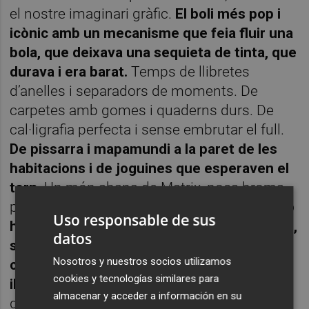
el nostre imaginari gràfic.
El boli més pop i
icònic amb un mecanisme que feia fluir una
bola, que deixava una sequieta de tinta, que
durava i era barat.
Temps de llibretes
d’anelles i separadors de moments. De
carpetes amb gomes i quaderns durs. De
cal·ligrafia perfecta i sense embrutar el full.
De pissarra i mapamundi a la paret de les
habitacions i de joguines que esperaven el
torn.
Un món abans de Matrix, poca broma
perquè la pel·lícula ja ha fet vint anys.
Mai no
Uso responsable de sus
han pogut separar les assignatures “maria”,
datos
subcatalogades, poc considerades, de la
Nosotros y nuestros socios utilizamos
creativitat, del pensament científic
i
cookies y tecnologías similares para
il·lustrat.
Ara són les que pugen al rànquing:
almacenar y acceder a información en su
dibuix, música, educació física... lluiten