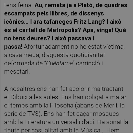
tens feina.
Au, remata ja a Plató, de quadres
escampats pels llibres, de dissenys
icònics... I ara tafaneges Fritz Lang? I això
és el cartell de Metropolis? Apa, vinga! Què
no tens deures?
I això passava i
passa!
Afortunadament no he estat víctima,
a casa meua, d’aquesta quotidianitat
deformada de “
Cuéntame
” carrincló i
mesetari.
A nosaltres ens han fet acolorir maltractant
el Dibuix a les aules. Ens han obligat a matar
el temps amb la Filosofia (abans de Merlí, la
sèrie de TV3). Ens han fet caçar mosques
amb la Literatura universal i d’ací. Ha sonat la
flauta per casualitat amb la Música... Hem