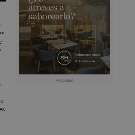
e
es
e
s.
e
ue
es