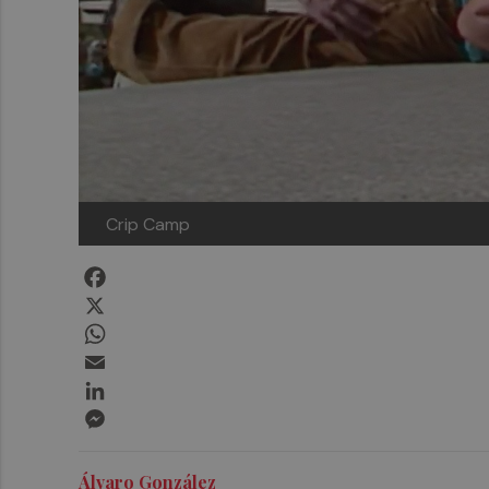
Crip Camp
Facebook
X
WhatsApp
Email
LinkedIn
Messenger
Álvaro González