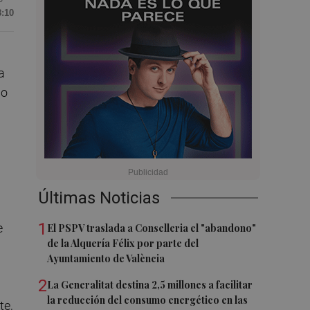
8:10
a
no
Últimas Noticias
1
e
El PSPV traslada a Conselleria el "abandono"
de la Alquería Félix por parte del
Ayuntamiento de València
2
La Generalitat destina 2,5 millones a facilitar
la reducción del consumo energético en las
te,