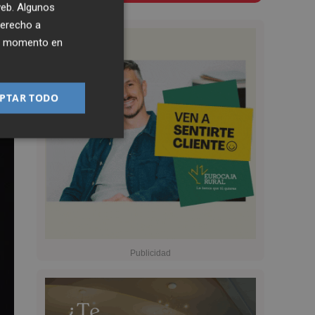
 web. Algunos
derecho a
ier momento en
PTAR TODO