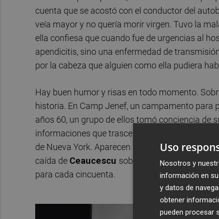
cuenta que se acostó con el conductor del auto
veía mayor y no quería morir virgen. Tuvo la mal
ella confiesa que cuando fue de urgencias al ho
apendicitis, sino una enfermedad de transmisión s
por la cabeza que alguien como ella pudiera ha
Hay buen humor y risas en todo momento. Sobre 
historia. En Camp Jenef, un campamento para p
años 60, un grupo de ellos tomó conciencia de su
informaciones que trascendieron sobre Willowbr
Uso respons
de Nueva York. Aparecen las imágenes del escánd
caída de
Ceaucescu
sobre los internados de 
Nosotros y nuestr
para cada cincuenta.
información en su 
y datos de navega
obtener informació
pueden procesar su