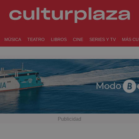
MÚSICA
TEATRO
LIBROS
CINE
SERIES Y TV
MÁS CU