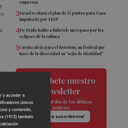
empresas
e
3
Israel rechaza el plan de 15 puntos para Gaza
ro
impulsado por EEUU
4
do
De Frida Kahlo a Kubrick: un repaso por los
eclipses de la cultura
5
Cuenta atrás para el Rototom, un festival que
hace de la diversidad su "seña de identidad"
ad
Suscríbete nuestro
newsletter
r
r y acceder a
Siempre al día de las últimas
tificadores únicos
noticias
cios y contenido,
¡Quiero suscribirme!
os (1913)
también
calización