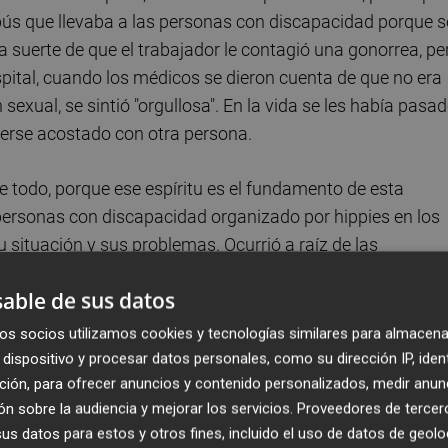
bús que llevaba a las personas con discapacidad porque s
a suerte de que el trabajador le contagió una gonorrea, pe
spital, cuando los médicos se dieron cuenta de que no era
exual, se sintió "orgullosa". En la vida se les había pasa
berse acostado con otra persona.
todo, porque ese espíritu es el fundamento de esta
ersonas con discapacidad organizado por hippies en los
 situación y sus problemas. Ocurrió a raíz de las
ook, el hospital del estado para personas con discapacid
able de sus datos
alo y no son muy diferentes a las que se vieron tras la
Rumanía. Niños abandonados, desnutridos, con un cuidado
os socios utilizamos cookies y tecnologías similares para almacena
dispositivo y procesar datos personales, como su dirección IP, iden
ción, para ofrecer anuncios y contenido personalizados, medir anun
n sobre la audiencia y mejorar los servicios.
Proveedores de tercer
s datos para estos y otros fines, incluido el uso de datos de geolo