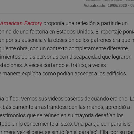
Actualizado: 19/06/2020 · 0
American Factory
proponía una reflexión a partir de un
china de una factoría en Estados Unidos. El reportaje poní
an por su ausencia y la obsesión de los patrones era que 
guiente obra, con un contexto completamente diferente,
vimientos de las personas con discapacidad que lograron
aciones. A veces cortando el tráfico, a veces
e manera explícita cómo podían acceder a los edificios
na bífida. Vemos sus vídeos caseros de cuando era crío. L
go, básicamente arrastrándose con las manos, aprendió a
testimonios que se reúnen en su mayoría desafían los
odo en lo concerniente al sexo. Una pareja con parálisis
imera vez el pene, se sintió "en el paraíso". Ella, por su par