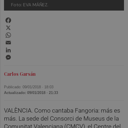
Foto: EVA MÁÑEZ.
Facebook
X
WhatsApp
Email
LinkedIn
Messenger
Carlos Garsán
Publicado: 09/01/2018 ·
18:03
Actualizado: 09/01/2018 · 21:33
VALÈNCIA. Como cantaba Fangoria: más es
más. La sede del Consorci de Museus de la
Comunitat Valenciana (CMCV), el Centre del