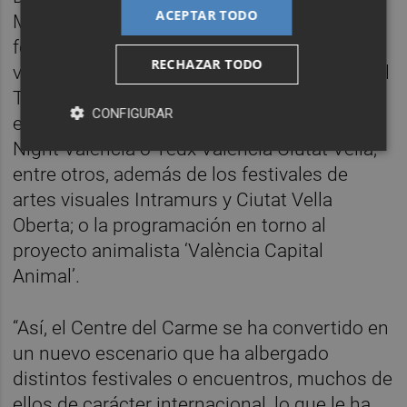
ACEPTAR TODO
Mediometrajes La Cabina, además del
festival de videocreación ‘Under de subway
RECHAZAR TODO
video art night’; en artes escénicas el festival
Tercera Setmana, o el Cicle Migrats y como
CONFIGURAR
encuentros de pensamiento el Pechakucha
Night València o Tedx València Ciutat Vella,
entre otros, además de los festivales de
artes visuales Intramurs y Ciutat Vella
Oberta; o la programación en torno al
proyecto animalista ‘València Capital
Animal’.
“Así, el Centre del Carme se ha convertido en
un nuevo escenario que ha albergado
distintos festivales o encuentros, muchos de
ellos de carácter internacional, lo que le ha