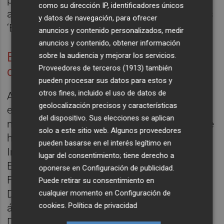
como su dirección IP, identificadores únicos
asistentes y la sala para bebés de 0 a 3 años
y datos de navegación, para ofrecer
‘Espai de Telles’ 10.000.
anuncios y contenido personalizados, medir
anuncios y contenido, obtener información
Entre festivales, convocatorias y
sobre la audiencia y mejorar los servicios.
Proveedores de terceros (1913)
también
colaboraciones
pueden procesar sus datos para estos y
otros fines, incluido el uso de datos de
Algunos de los festivales, que tal y como
geolocalización precisos y características
especificó Pérez Pont no pasarán por
del dispositivo. Sus elecciones se aplican
ninguna convocatoria para su selección, que
solo a este sitio web. Algunos proveedores
han pasado por el centro son el Festival
pueden basarse en el interés legítimo en
Internacional de Música Contemporánea
lugar del consentimiento; tiene derecho a
ENSEMS, el Festival Nits d’Aielo i Art, el
oponerse en
Configuración de publicidad
.
Festival Músiques de Nova Creació o el
Puede retirar su consentimiento en
Deleste, en cuanto a música; en cuanto al
cualquier momento en
Configuración de
cookies
.
Política de privacidad
ámbito audiovisual, el festival Cinema Jove,
Docs, o el Festival Internacional de