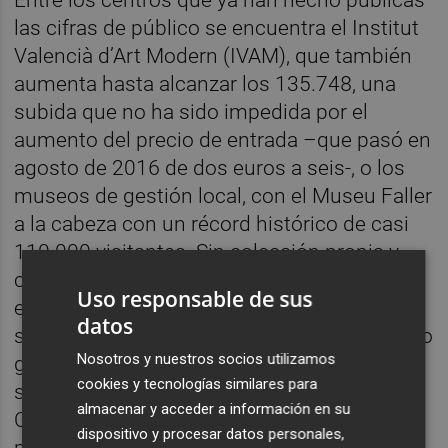
las cifras de público se encuentra el Institut
Valencià d’Art Modern (IVAM), que también
aumenta hasta alcanzar los 135.748, una
subida que no ha sido impedida por el
aumento del precio de entrada –que pasó en
agosto de 2016 de dos euros a seis-, o los
museos de gestión local, con el Museu Faller
a la cabeza con un récord histórico de casi
110.000 visitantes. Sin colección propia y
con una política expositiva que se divide
Uso responsable de sus
entre las convocatorias públicas y la
datos
selección del director –siendo en este último
Nosotros y nuestros socios utilizamos
grupo donde
se incluyen los festivales
-, han
cookies y tecnologías similares para
sido las actividades la gran baza del nuevo
almacenar y acceder a información en su
Centre del Carme, sumando, por ejemplo, el
dispositivo y procesar datos personales,
programa de educación y mediación 9.500