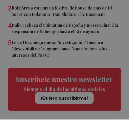
3
Roig Arena estrena un festival de house de más de 10
horas con Folamour, Dan Shake o The Basement
4
Italia rechaza el ultimátum de España y no reevaluará la
suspensión de Schengen hasta el 15 de agosto
5
Leire Díez niega que su "investigación" buscara
"desestabilizar" ninguna causa "que afectara a los
intereses del PSOE"
Suscríbete nuestro newsletter
Siempre al día de las últimas noticias
¡Quiero suscribirme!