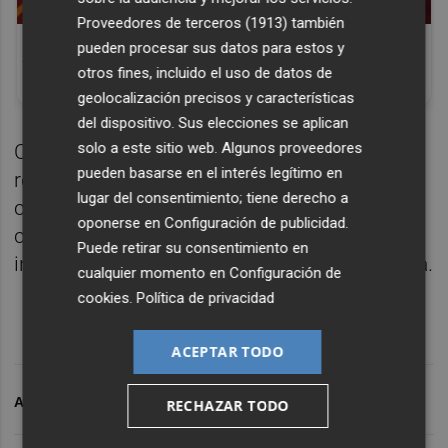
Proveedores de terceros (1913)
también
Corepunk MMORPG
pueden procesar sus datos para estos y
Un verdadero MMORPG de la vieja escuela
otros fines, incluido el uso de datos de
¡Cómo los de antes, pero mejor!
geolocalización precisos y características
del dispositivo. Sus elecciones se aplican
solo a este sitio web. Algunos proveedores
Con este homenaje, el museo quiere
pueden basarse en el interés legítimo en
reconocer tanto la relevancia de su legado
lugar del consentimiento; tiene derecho a
creativo y pedagógico como su decisiva
oponerse en
Configuración de publicidad
.
contribución a la proyección nacional e
Puede retirar su consentimiento en
internacional de la cerámica contemporánea.
cualquier momento en
Configuración de
cookies
.
Política de privacidad
ACEPTAR TODO
ARCHIVADO EN
CERÁMICA
RECHAZAR TODO