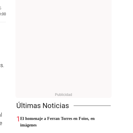
6
0:00
s.
Últimas Noticias
l
1
El homenaje a Ferran Torres en Foios, en
e
imágenes