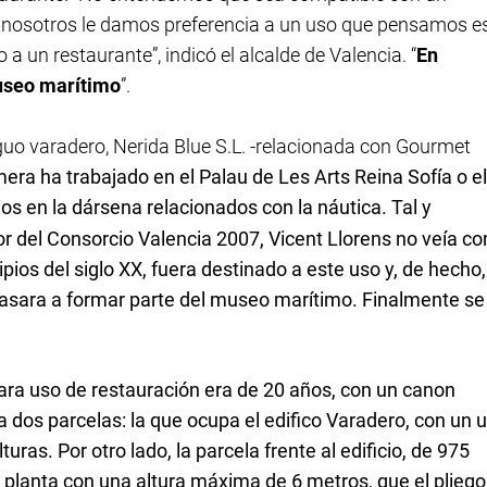
ue nosotros le damos preferencia a un uso que pensamos e
a un restaurante”, indicó el alcalde de Valencia. “
En
useo marítimo
”.
guo varadero,
Nerida Blue S.L. -relacionada con
Gourmet
era ha trabajado en el Palau de Les Arts Reina Sofía o el
os en la dársena relacionados con la náutica. Tal y
tor del Consorcio Valencia 2007,
Vicent Llorens no veía co
pios del siglo XX, fuera destinado a este uso y, de hecho,
asara a formar parte del museo marítimo. Finalmente se
para uso de restauración era de 20 años, con un canon
 dos parcelas: la que ocupa el edifico Varadero, con un 
uras. Por otro lado, la parcela frente al edificio, de 975
 planta con una altura máxima de 6 metros, que el pliego