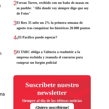
2
Ferran Torres, recibido con un baño de masas en
s
su pueblo: "Allá donde voy siempre digo que soy
de Foios"
3
El Ibex 35 sube un 2% la primera semana de
agosto tras conquistar los históricos 20.000 puntos
4
¿El Pacífico puede esperar?
5
El TARC obliga a València a readmitir a la
n
empresa excluida y reanuda el concurso para
comprar un furgón policial
Suscríbete nuestro
newsletter
una
Siempre al día de las últimas noticias
¡Quiero suscribirme!