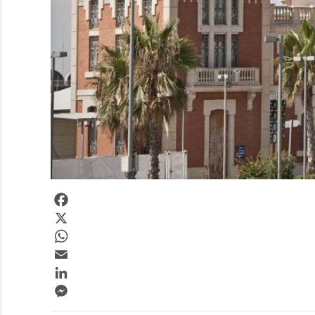
Facebook
X
WhatsApp
Email
LinkedIn
Messenger