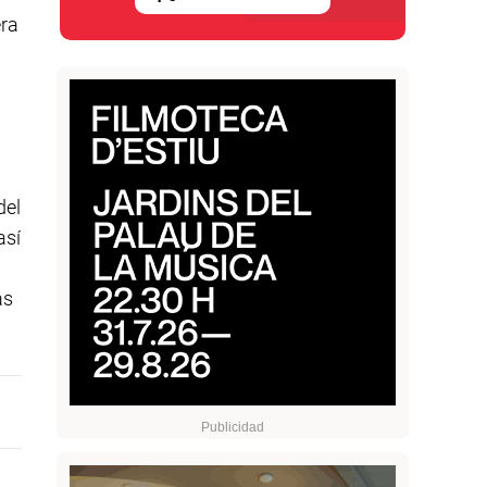
era
del
así
as