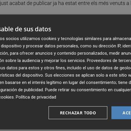
t just acabat de publicar ja ha estat entre els més venuts a 
 la publicació del text per l’Editorial Bullent. Amb el premi
able de sus datos
 Benissa, intel·lectual que desenvolupà la seua tasca com 
os socios utilizamos cookies y tecnologías similares para almacena
aò, El temps, Mediterràneo, Levante) i que
posà en marx
dispositivo y procesar datos personales, como su dirección IP, iden
ó valenciana
com Diario de Valencia o Noticias al Día. La
ción, para ofrecer anuncios y contenido personalizados, medir anun
s dels quals cal destacar el seu assaig Costumari valenci
n sobre la audiencia y mejorar los servicios.
Proveedores de tercer
s datos para estos y otros fines, incluido el uso de datos de geolo
rísticas del dispositivo. Sus elecciones se aplican solo a este sitio
que ho desitgen i que presenten treballs d’investigació
 basarse en el interés legítimo en lugar del consentimiento; tiene 
ciana en valencià o castellà.
Deuran fer referència a
guración de publicidad
. Puede retirar su consentimiento en cualqu
iana, tant material com immaterial
. Es valoraran
cookies
.
Política de privacidad
ia a la cultura material; desenvolupar un tema únic o
opilacions d’articles; hauran de ser originals, inèdits i no
RECHAZAR TODO
ACE