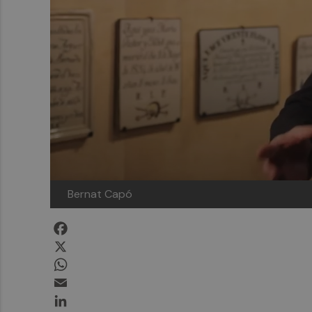
Bernat Capó
Facebook
X
WhatsApp
Email
LinkedIn