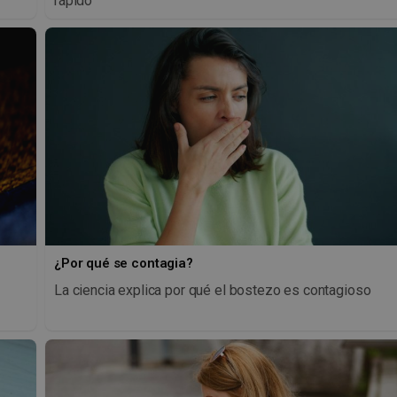
rápido
¿Por qué se contagia?
La ciencia explica por qué el bostezo es contagioso