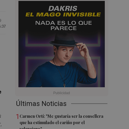
9
6:37
e
Últimas Noticias
1
s
Carmen Ortí: "Me gustaría ser la consellera
que ha estimulado el cariño por el
,
valenciano"