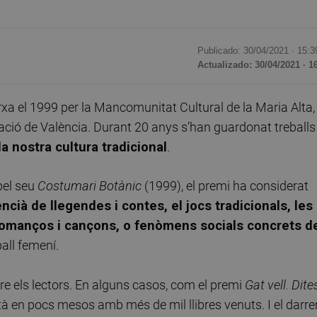
Publicado: 30/04/2021 ·
15:3
Actualizado: 30/04/2021 · 1
a el 1999 per la Mancomunitat Cultural de la Maria Alta,
utació de València. Durant 20 anys s’han guardonat treballs
a nostra cultura tradicional
.
el seu
Costumari Botànic
(1999), el premi ha considerat
cià de llegendes i contes, el jocs tradicionals, les
 romanços i cançons, o fenòmens socials concrets d
ball femení.
tre els lectors. En alguns casos, com el premi
Gat vell. Dite
ità en pocs mesos amb més de mil llibres venuts. I el darrer