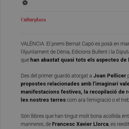
Messenger
Culturplaza
VALÈNCIA. El premi Bernat Capó es posà en marx
l’Ajuntament de Dènia, Edicions Bullent i la Dip
que
han abastat quasi tots els aspectes de l
Des del primer guardó atorgat a
Joan Pellicer
p
propostes relacionades amb l’imaginari valen
manifestacions festives, la recopilació de
les nostres terres
com ara l’emigració o el tre
Són llibres que han tingut molt bona acollida en
marineres
, de
Francesc Xavier Llorca
, es reed