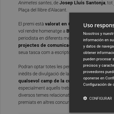
Animetes santes
, de
Josep Lluís Santonja
, to
Plaça del llibre d’Alacant.
El premi està
valorat en 6000 euros
i comporta
Uso respons
vol rendre homenatge a
Bernat Capó
, nascut a
Nosotros y nuestr
periodista en diferents medis de comunicació (S
información en su 
projectes de comunicació amb clara vocaci
y datos de navega
seua tasca com a escriptor tractà diferents teme
obtener informació
pueden procesar su
precisos y caracte
Podran optar totes les persones (majors d’edat) 
proveedores pueden
inèdits de divulgació de la cultura popular valen
oponerse en
Confi
qualsevol camp de la cultura popular valenc
Configuración de 
especialment aquells treballs que facen referènc
diversos temes relacionats, però no podran ser rec
CONFIGURAR
premiats en altres concursos o premis.