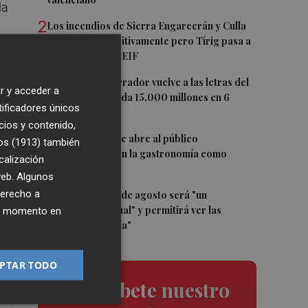
la
2
Los incendios de Sierra Engarcerán y Culla
evolucionan positivamente pero Tírig pasa a
situación 2 del PEIF
 es
3
El pequeño ahorrador vuelve a las letras del
a
r y acceder a
Tesoro y demanda 15.000 millones en 6
a
tificadores únicos
meses
cios y contenido,
4
El oleoturismo se abre al público
à.
os (1913)
también
internacional con la gastronomía como
calización
reclamo
 web. Algunos
5
derecho a
El eclipse del 12 de agosto será "un
espectáculo visual" y permitirá ver las
ier momento en
perseidas "de día"
PTAR TODO
Suscríbete nuestro