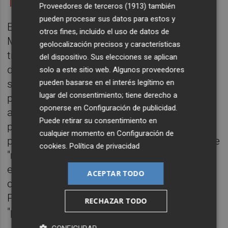
Transparente y plural
Proveedores de terceros (1913)
también
pueden procesar sus datos para estos y
En segundo lugar, Flor quiere que el
otros fines, incluido el uso de datos de
Magnànim sea "riguroso, profesional,
geolocalización precisos y características
transparente y plural". De este modo, el
del dispositivo. Sus elecciones se aplican
director no será quien decida qué se publica
solo a este sitio web. Algunos proveedores
sino que se exigirá un doble informe, se
pueden basarse en el interés legítimo en
lugar del consentimiento; tiene derecho a
publicarán las actas del Consejo de
oponerse en
Configuración de publicidad
.
administración, se responderán a todas las
Puede retirar su consentimiento en
propuestas de publicación, y se reflejará "el
cualquier momento en
Configuración de
pluralismo de la sociedad valenciana" porque
cookies
.
Política de privacidad
"muy a menudo ha habido un
enfrentamiento cainito en nuestro territorio
ACEPTAR TODO
con unas consecuencias muy negativas".
Por contra, desde ahora se publicarán
RECHAZAR TODO
"pensadores de diversas ideologías".