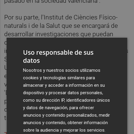
pasado en la sociedad valenciana".
Por su parte, l'Institut de Ciències Físico-
naturals i de la Salut que se encargará de
desarrollar investigaciones que puedan
contribuir a la mejora del desarrollo y la
innovación valenciana y l'Institut de Ciències
Uso responsable de sus
Sociales i de la Cultura que, junto a la
datos
Universitat de València, elaborará una
Nosotros y nuestros socios utilizamos
encuesta anual sobre la estructura social
cookies y tecnologías similares para
valenciana. Además, editará la revista
almacenar y acceder a información en su
'Debats', que se convertirá en una
dispositivo y procesar datos personales,
publicación "científica y de calidad de
como su dirección IP, identificadores únicos
y datos de navegación, para ofrecer
ciencias sociales pero interdisciplinar" y
anuncios y contenido personalizados, medir
trilingüe en la página web.
anuncios y contenido, obtener información
sobre la audiencia y mejorar los servicios.