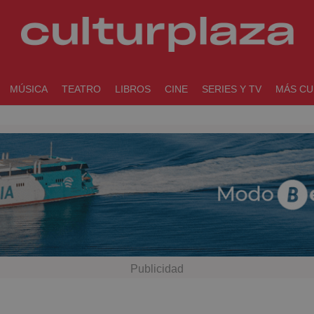
MÚSICA
TEATRO
LIBROS
CINE
SERIES Y TV
MÁS CU