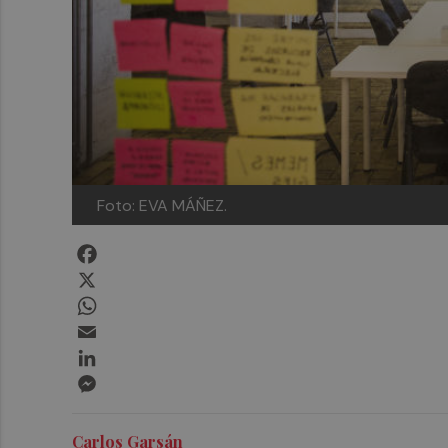
Foto: EVA MÁÑEZ.
Facebook
X
WhatsApp
Email
LinkedIn
Messenger
Carlos Garsán