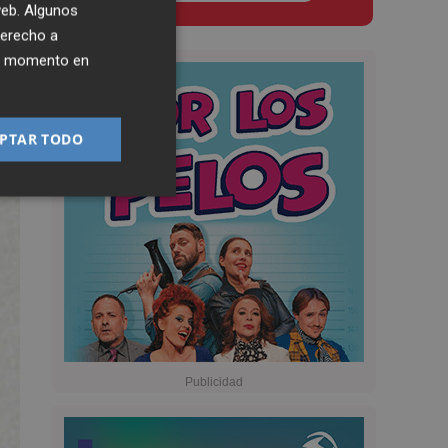
 web. Algunos
derecho a
ier momento en
PTAR TODO