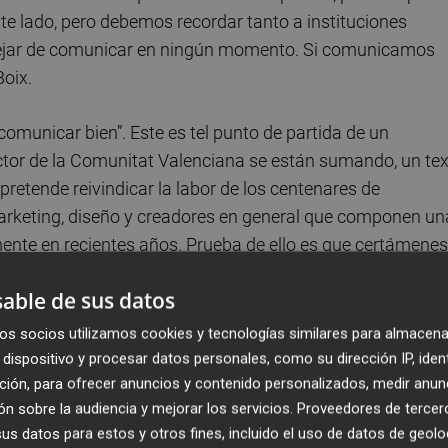
ste lado, pero debemos recordar tanto a instituciones
ejar de comunicar en ningún momento. Si comunicamos
Boix.
omunicar bien”. Este es tel punto de partida de un
ector de la Comunitat Valenciana se están sumando, un te
retende reivindicar la labor de los centenares de
marketing, diseño y creadores en general que componen un
lmente en recientes años. Prueba de ello es que certámenes
al año pasado por volver a celebrarse anualmente -hast
able de sus datos
gnación de València como Capital Mundial del Diseño de
 (Francia).
os socios utilizamos cookies y tecnologías similares para almacena
dispositivo y procesar datos personales, como su dirección IP, iden
ción, para ofrecer anuncios y contenido personalizados, medir anun
n sobre la audiencia y mejorar los servicios.
Proveedores de tercer
s datos para estos y otros fines, incluido el uso de datos de geolo