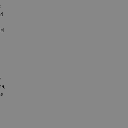
s
ad
el
e
ma,
as