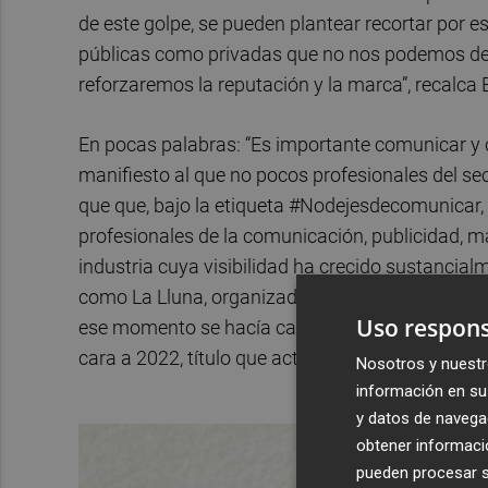
de este golpe, se pueden plantear recortar por e
públicas como privadas que no nos podemos d
reforzaremos la reputación y la marca”, recalca 
En pocas palabras: “Es importante comunicar y c
manifiesto al que no pocos profesionales del s
que que, bajo la etiqueta #Nodejesdecomunicar, p
profesionales de la comunicación, publicidad, 
industria cuya visibilidad ha crecido sustancia
como La Lluna, organizado por ComunitAD, optó 
Uso respons
ese momento se hacía cada dos años- o la desi
cara a 2022, título que actualmente ostenta Lille
Nosotros y nuestr
información en su 
y datos de navega
obtener informació
pueden procesar su