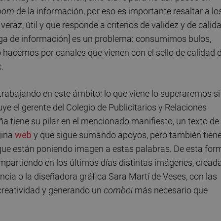
oom
de la información, por eso es importante resaltar a lo
raz, útil y que responde a criterios de validez y de calid
rga de información] es un problema: consumimos bulos,
 hacemos por canales que vienen con el sello de calidad d
.
rabajando en este ámbito: lo que viene lo superaremos si
ye el gerente del Colegio de Publicitarios y Relaciones
 tiene su pilar en el mencionado manifiesto, un texto de
gina
web
y que sigue sumando apoyos, pero también tien
 que están poniendo imagen a estas palabras. De esta for
ompartiendo en los últimos días distintas imágenes, cread
encia o la diseñadora gráfica Sara Martí de Veses, con las
 creatividad y generando un
comboi
más necesario que