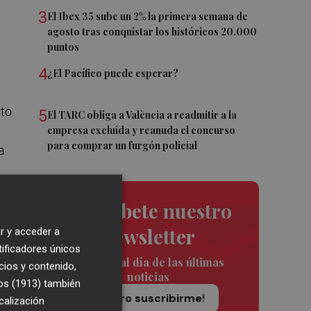
3
El Ibex 35 sube un 2% la primera semana de
agosto tras conquistar los históricos 20.000
puntos
4
¿El Pacífico puede esperar?
xto
5
El TARC obliga a València a readmitir a la
empresa excluida y reanuda el concurso
para comprar un furgón policial
a
a
Suscríbete nuestro
newsletter
r y acceder a
tificadores únicos
Siempre al día de las últimas
cios y contenido,
noticias
os (1913)
también
¡Quiero suscribirme!
calización