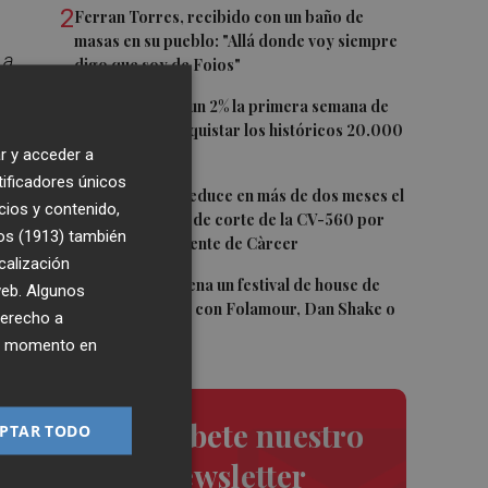
2
Ferran Torres, recibido con un baño de
masas en su pueblo: "Allá donde voy siempre
La
digo que soy de Foios"
3
El Ibex 35 sube un 2% la primera semana de
agosto tras conquistar los históricos 20.000
9 a
r y acceder a
puntos
tificadores únicos
4
La Diputación reduce en más de dos meses el
cios y contenido,
tiempo previsto de corte de la CV-560 por
os (1913)
también
las obras del puente de Càrcer
calización
5
Roig Arena estrena un festival de house de
 web. Algunos
más de 10 horas con Folamour, Dan Shake o
derecho a
The Basement
,
ier momento en
n
Suscríbete nuestro
PTAR TODO
newsletter