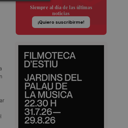
Siempre al día de las últimas
noticias
¡Quiero suscribirme!
a
én
gar
l