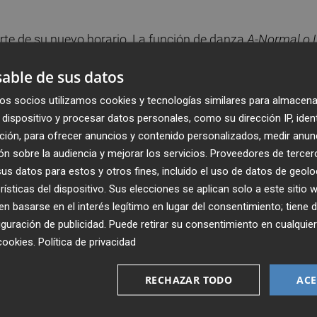
te de su nuevo horario. La función de danza
A-Normal o 
ero de 20 a 21 horas. Por su parte, la obra de teatro
able de sus datos
e enero de 19 30 a 21 horas.
Ambas representaciones
ras la pieza
. Los días 22 y 23 de enero tendrá lugar de 1
os socios utilizamos cookies y tecnologías similares para almacena
 días 29 y 30 de enero tendrá lugar la performance
Cuerpo
dispositivo y procesar datos personales, como su dirección IP, iden
ción, para ofrecer anuncios y contenido personalizados, medir anun
ndo también el coloquio posterior.
n sobre la audiencia y mejorar los servicios.
Proveedores de tercer
s datos para estos y otros fines, incluido el uso de datos de geolo
an anunciado que adelantan sus funciones a las 19 horas.
rísticas del dispositivo. Sus elecciones se aplican solo a este sitio
ra, a causa de las nuevas restricciones horarias hay
 basarse en el interés legítimo en lugar del consentimiento; tiene 
ras del Principal
T’estimo si he begut
-del 8 al 10 de enero-
guración de publicidad
. Puede retirar su consentimiento en cualqu
a
-del 21 al 24- y
Juana -
del 29 al 31- tendrán lugar todas
cookies
.
Política de privacidad
a las 18 horas los domingos. El Rialto, por su parte, tambié
 se podrá ver del 15 al 31 de enero.
RECHAZAR TODO
ACE
o una hora casi toda su programación. En muchos casos,