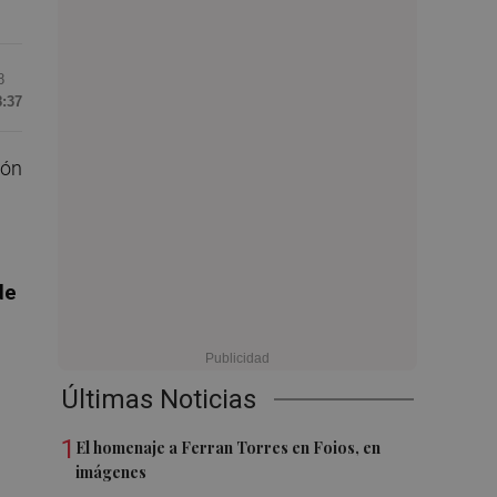
8
8:37
ión
de
Últimas Noticias
1
El homenaje a Ferran Torres en Foios, en
imágenes