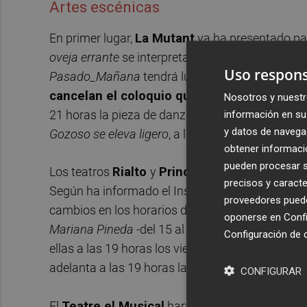
Artes escénicas
En primer lugar,
La Mutant
ya ha presentado par
oveja errante
se interpretará los días 8 y 9 de en
Uso respons
Pasado_Mañana
tendrá lugar los días 15 y 16 d
cancelan el coloquio que suele sucederse t
Nosotros y nuestr
21 horas la pieza de danza
Andrei Rublev
. Y los
información en su 
y datos de navega
Gozoso se eleva ligero
, a las 20 horas y cancela
obtener informació
pueden procesar su
Los teatros
Rialto
y
Principal
, por otro lado, h
precisos y caracte
Según ha informado el Institut València de Cultu
proveedores pueden
cambios en los horarios de las funciones. Las ob
oponerse en
Confi
Mariana Pineda
-del 15 al 17-,
Heredarás la lluvi
Configuración de 
ellas a las 19 horas los viernes y los sábados y 
adelanta a las 19 horas la obra
Dinamarca
, que
CONFIGURAR
El
Teatre el Musical
hará lo propio adelantand