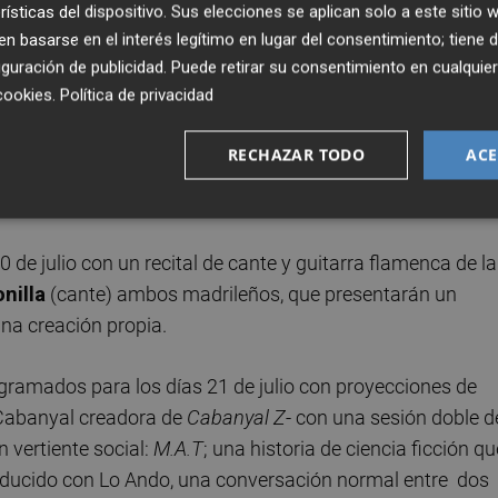
rísticas del dispositivo. Sus elecciones se aplican solo a este sitio
 basarse en el interés legítimo en lugar del consentimiento; tiene 
17
La Solare
traslada al centro cultural
guración de publicidad
. Puede retirar su consentimiento en cualqu
a Italia de los años 50 y 60.
Empar Capilla
y
Drelo
revisi
cookies
.
Política de privacidad
red Buscaglione desde una mirada contemporánea, íntima
 de verano, belleza, emoción y elegancia italiana, donde 
RECHAZAR TODO
ACE
 exquisita, historias y puesta en escena con ecos
 de julio con un recital de cante y guitarra flamenca de la
nilla
(cante) ambos madrileños, que presentarán un
una creación propia.
rogramados para los días 21 de julio con proyecciones de
 Cabanyal creadora de
Cabanyal Z
- con una sesión doble d
 vertiente social:
M.A.T
; una historia de ciencia ficción qu
ducido con Lo Ando, una conversación normal entre dos