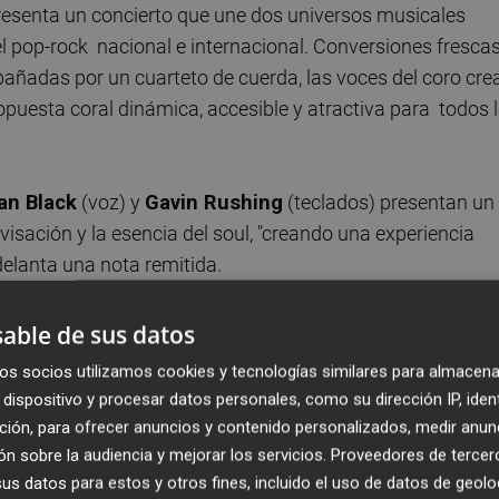
resenta un concierto que une dos universos musicales
 pop-rock nacional e internacional. Conversiones frescas
mpañadas por un cuarteto de cuerda, las voces del coro cre
opuesta coral dinámica, accesible y atractiva para todos 
an Black
(voz) y
Gavin Rushing
(teclados) presentan un
ovisación y la esencia del soul, "creando una experiencia
delanta una nota remitida.
enta
Espejo de las Estrellas
que recopila canciones
able de sus datos
erpretadas a la voz, arpa celta, shruti box, flauta y pande
os socios utilizamos cookies y tecnologías similares para almacena
d cultural y la infinita red de ecos que la conforma".
dispositivo y procesar datos personales, como su dirección IP, iden
ecer en la Huerta
, cada cuadro explora un
ción, para ofrecer anuncios y contenido personalizados, medir anun
 dialogan entre sí como espejos reflejándose en un contin
n sobre la audiencia y mejorar los servicios.
Proveedores de tercer
s datos para estos y otros fines, incluido el uso de datos de geolo