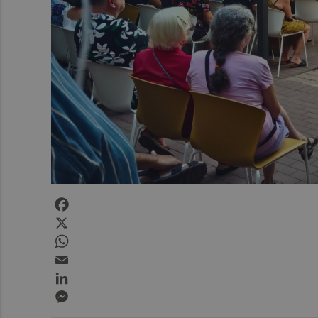
Facebook
X
WhatsApp
Email
LinkedIn
Messenger