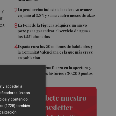
2
La producción industrial acelera su avance
 y
en junio al 3,8% y suma cuatro meses de alzas
an
3
los
La Font de la Figuera adquiere un nuevo
pozo para garantizar el servicio de agua a
los 1.551 abonados
4
España roza los 50 millones de habitantes y
la Comunitat Valenciana es la que más crece
en población
5
El Ibex 35 sube con fuerza en la apertura y
logra superar los históricos 20.200 puntos
ro,
r y acceder a
tificadores únicos
Suscríbete nuestro
cios y contenido,
uo
newsletter
os (1725)
también
calización