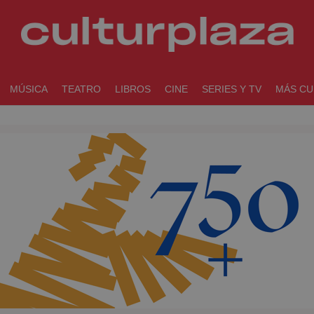
MÚSICA
TEATRO
LIBROS
CINE
SERIES Y TV
MÁS CU