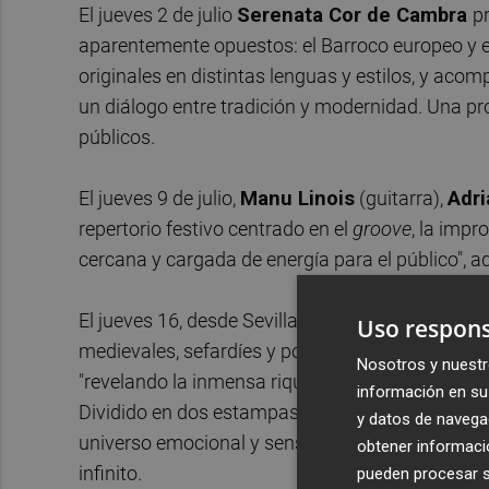
El jueves 2 de julio
Serenata Cor de Cambra
p
aparentemente opuestos: el Barroco europeo y el
originales en distintas lenguas y estilos, y aco
un diálogo entre tradición y modernidad. Una pr
públicos.
El jueves 9 de julio,
Manu Linois
(guitarra),
Adri
repertorio festivo centrado en el
groove
, la impr
cercana y cargada de energía para el público", a
El jueves 16, desde Sevilla,
Desireé Martín
pres
Uso respons
medievales, sefardíes y populares hispanas, reint
Nosotros y nuestr
"revelando la inmensa riqueza de nuestra identida
información en su 
Dividido en dos estampas,
Mar Estrellada
y
Aman
y datos de navega
universo emocional y sensorial: tradiciones que
obtener informació
infinito.
pueden procesar su