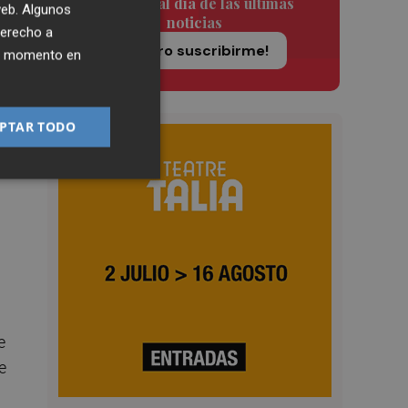
Siempre al día de las últimas
 web. Algunos
noticias
derecho a
¡Quiero suscribirme!
ier momento en
tan
 y
la
PTAR TODO
e
e