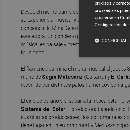
precisos y caracte
proveedores pueden
Desde el mismo barrio del Cabanyal el viernes 
oponerse en
Confi
su experiencia musical y escénica inspirada en l
Configuración de 
canciones de Mina, Gino Paoli, Patty Bravo o F
evocadora. Un concierto para vivir esa atmósfera
CONFIGURAR
música es paisaje y memoria compartida. Música
fellinianos.
El flamenco culmina el menú musical el jueves 30
mano de
Segio Matesanz
(Guitarra) y
El
Carbo
recorrido por distintos palos flamencos con alg
El cine de verano y el sopar a la fresca están p
Sistema del Solar
– productora basada en el
sus últimas producciones, dos cortometrajes con
tiene lugar en un entorno rural, y
Medusas
copro