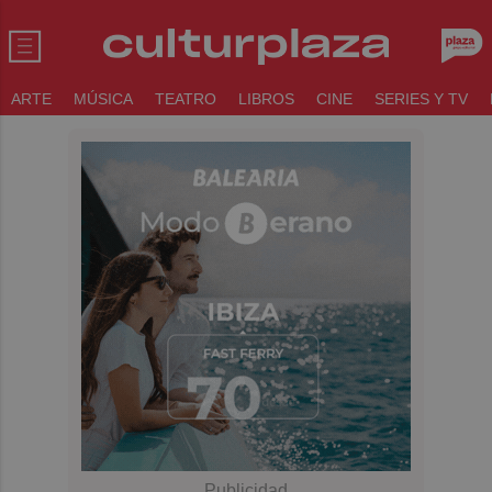
ARTE
MÚSICA
TEATRO
LIBROS
CINE
SERIES Y TV