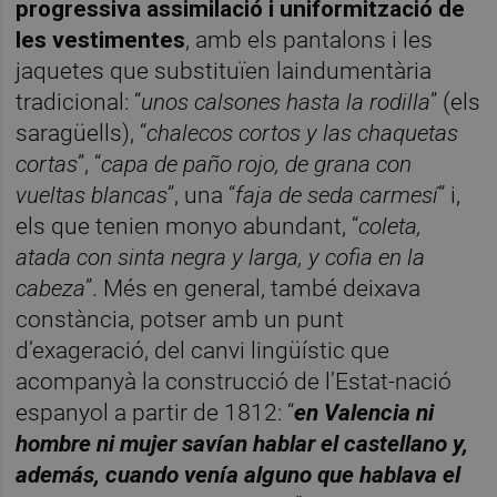
progressiva assimilació i uniformització de
les vestimentes
, amb els pantalons i les
jaquetes que substituïen laindumentària
tradicional: “
unos calsones hasta la rodilla
” (els
saragüells), “
chalecos cortos y las chaquetas
cortas
”, “
capa de paño rojo, de grana con
vueltas blancas
”, una “
faja de seda carmesí
” i,
els que tenien monyo abundant, “
coleta,
atada con sinta negra y larga, y cofia en la
cabeza
”. Més en general, també deixava
constància, potser amb un punt
d’exageració, del canvi lingüístic que
acompanyà la construcció de l’Estat-nació
espanyol a partir de 1812: “
en Valencia ni
hombre ni mujer savían hablar el castellano y,
además, cuando venía alguno que hablava el