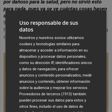
por dañoso para la salud, pero no sirvió esto
para nada, pues ya se ve cuántas cosas hasen
dél
”. Sembla, doncs, que la tossuderia dels
Uso responsable de sus
llauradors valencians ha vençut
datos
històricament tota prevenció sanitària contra
determinats conreus.
Nosotros y nuestros socios utilizamos
cookies y tecnologías similares para
almacenar y acceder a información en su
dispositivo y procesar datos personales,
como su dirección IP, identificadores únicos
y datos de navegación, para ofrecer
anuncios y contenido personalizados, medir
anuncios y contenido, obtener información
sobre la audiencia y mejorar los servicios.
Proveedores de terceros (1913)
también
pueden procesar sus datos para estos y
otros fines, incluido el uso de datos de