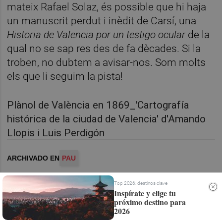
mateix Rafael Solaz, és possible que hi haja
un manuscrit perdut i inèdit de Carsí, una
Historia de Valencia por un testigo ocular
de la
qual no se sap res des de fa dècades. Si la
troben, no dubtem a avisar-nos. Som molts
els que li seguim la pista!
Plànol de València en 1869_'Cartografía
histórica de la ciudad de Valencia' d'Amando
Llopis i Luis Perdigón
ARCHIVADO EN
PAU
Top 2026: destinos clave
Inspírate y elige tu
próximo destino para
2026