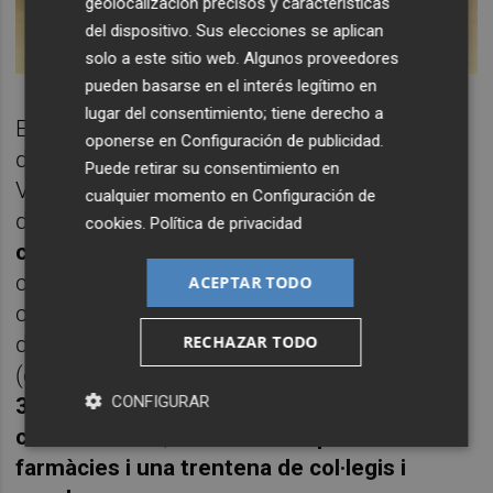
geolocalización precisos y características
del dispositivo. Sus elecciones se aplican
solo a este sitio web. Algunos proveedores
pueden basarse en el interés legítimo en
lugar del consentimiento; tiene derecho a
En tot cas, on més transformacions
oponerse en
Configuración de publicidad
.
detectava Carsí era en la mateixa ciutat, la
Puede retirar su consentimiento en
València històrica, que descrivia a la manera
cualquier momento en
Configuración de
d’una guia, bo i documentant
55 forns, 18
cookies
.
Política de privacidad
confiteries, 6 pastisseries
(entre les quals,
com destaca Rafael Solaz, la del Tossal
ACEPTAR TODO
continua en el mateix lloc des de fa quasi
RECHAZAR TODO
dos-cents anys),
13 gelateries-xocolateries
(en funció de l’època de l’any),
28 posades,
CONFIGURAR
35 tavernes, 10 bodegons i diversos billars,
cafés i fondes
, així com
una quinzena de
farmàcies i una trentena de col·legis i