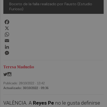
Boceto de la falla realizado por Fausto (Estudio
Furioso)
Facebook
X
WhatsApp
Email
LinkedIn
Messenger
Teresa Madueño
Publicado: 28/10/2022 ·
13:42
Actualizado: 30/10/2022 · 09:36
VALÈNCIA. A
Reyes Pe
no le gusta definirse