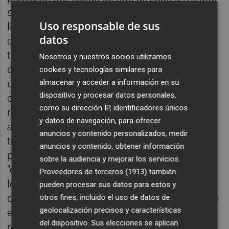
sus cumpleaños, con ello conformó un foto
Uso responsable de sus
libro en el que hacía una recopilación de las
datos
celebraciones, pero ahí ya sabía que este
tema tenía que ir más allá: la incomprensión
Nosotros y nuestros socios utilizamos
de la vida, la vejez y las edades pueden ser
cookies y tecnologías similares para
almacenar y acceder a información en su
una Falla, poniendo sobre la mesa, una
dispositivo y procesar datos personales,
conversación que para muchos pueda
como su dirección IP, identificadores únicos
resultar tabú. El planteamiento de
Per molts
y datos de navegación, para ofrecer
anys
evidencia nuestra relación con este
anuncios y contenido personalizados, medir
tema, que a su vez en según que casos
anuncios y contenido, obtener información
pueda resultar “privilegiada”, o incluso
sobre la audiencia y mejorar los servicios.
"elitista" la idea de la celebración, tal y como
Proveedores de terceros (1913)
también
lo comprende Reyes: “Puede parecer que
pueden procesar sus datos para estos y
quien tenga tiempo a pararse y pensar sobre
otros fines, incluido el uso de datos de
geolocalización precisos y características
este tema es porque puede parar para ello”,
del dispositivo. Sus elecciones se aplican
reflexiona, “o que realmente nadie quiere