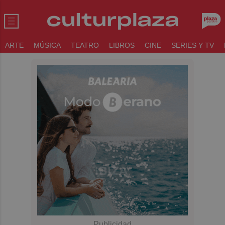
ARTE
MÚSICA
TEATRO
LIBROS
CINE
SERIES Y TV