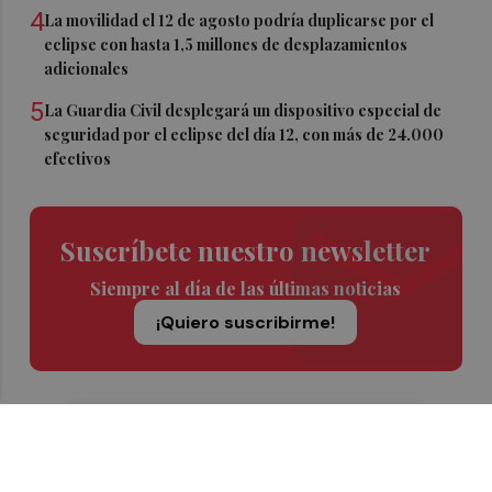
4
La movilidad el 12 de agosto podría duplicarse por el
eclipse con hasta 1,5 millones de desplazamientos
adicionales
5
La Guardia Civil desplegará un dispositivo especial de
seguridad por el eclipse del día 12, con más de 24.000
efectivos
Suscríbete nuestro newsletter
Siempre al día de las últimas noticias
¡Quiero suscribirme!