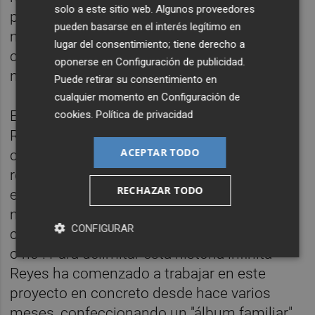
solo a este sitio web. Algunos proveedores
pararse a pensar sobre este tema, hay
pueden basarse en el interés legítimo en
miedos que lo rodean y no siempre está en
lugar del consentimiento; tiene derecho a
conversación” a pesar de que sea algo que
oponerse en
Configuración de publicidad
.
nos incumbe a todos.
Puede retirar su consentimiento en
cualquier momento en
Configuración de
El proyecto abarca un "estudio de vida" de
cookies
.
Política de privacidad
Reyes, quien ya estuvo muy cercana al tema
ACEPTAR TODO
cuando comenzó a trabajar en una
residencia de ancianos: “Vengo trabajada de
RECHAZAR TODO
eso, allí estaba de auxiliar y tuve este tema
muy de cerca. Me parece muy interesante
CONFIGURAR
como llegas a cierta edad y te da igual todo,
o no”. Para delimitar esta historia infinita
Reyes ha comenzado a trabajar en este
proyecto en concreto desde hace varios
meses, confeccionando un "álbum familiar"