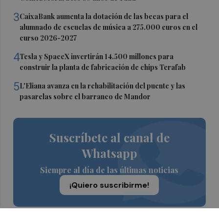
3
CaixaBank aumenta la dotación de las becas para el
alumnado de escuelas de música a 275.000 euros en el
curso 2026-2027
4
Tesla y SpaceX invertirán 14.500 millones para
construir la planta de fabricación de chips Terafab
5
L'Eliana avanza en la rehabilitación del puente y las
pasarelas sobre el barranco de Mandor
Suscríbete al canal de
Whatsapp
Siempre al día de las últimas noticias
¡Quiero suscribirme!