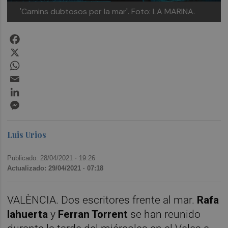
'Camins dubtosos per la mar'. Foto: LA MARINA.
Facebook
X
WhatsApp
Email
LinkedIn
Messenger
Luis Urios
Publicado: 28/04/2021 ·
19:26
Actualizado: 29/04/2021 · 07:18
VALÈNCIA. Dos escritores frente al mar.
Rafa
lahuerta
y
Ferran Torrent
se han reunido