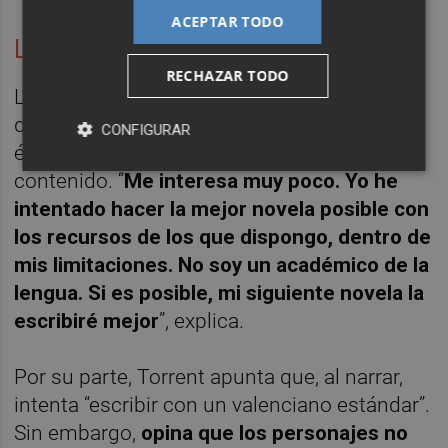
ACEPTAR TODO
La lengua valenciana
RECHAZAR TODO
Lahuerta ha dejado claro durante la charla
que los debates sobre la lengua no van con
CONFIGURAR
él. Lo considera un asunto un tanto vacío de
contenido. “
Me interesa muy poco. Yo he
intentado hacer la mejor novela posible con
los recursos de los que dispongo, dentro de
mis limitaciones. No soy un académico de la
lengua. Si es posible, mi siguiente novela la
escribiré mejor
”, explica.
Por su parte, Torrent apunta que, al narrar,
intenta “escribir con un valenciano estándar”.
Sin embargo,
opina que los personajes no