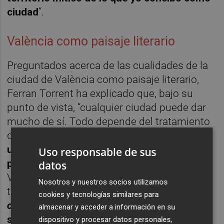
ciudad
”.
València como paisaje literario
Preguntados acerca de las cualidades de la
ciudad de València como paisaje literario,
Ferran Torrent ha explicado que, bajo su
punto de vista, “cualquier ciudad puede dar
mucho de sí. Todo depende del tratamiento
que le des. En
Noruega
, sin ir más lejos,
hay
un tratamiento de nostalgia, de espacio
Uso responsable de sus
perdido
. Es un documento de una época.
datos
València, para mí, es muy literaria. Pero lo es
Nosotros y nuestros socios utilizamos
tan solo porque es mi ciudad.
Hay que estar
cookies y tecnologías similares para
chopado
de una sociedad para escribir
almacenar y acceder a información en su
sobre ella
”.
dispositivo y procesar datos personales,