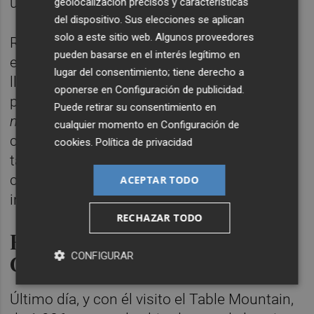
un cubo en el que hacer las necesidades.
geolocalización precisos y características
del dispositivo. Sus elecciones se aplican
solo a este sitio web. Algunos proveedores
Regreso al
ferry
, pero con el corazón
pueden basarse en el interés legítimo en
encogido y asimilando todo lo aprendido. Al
lugar del consentimiento; tiene derecho a
llegar al Victoria & Alfred Waterfront doy un
oponerse en
Configuración de publicidad
.
paseo por los alrededores y luego cojo un
Puede retirar su consentimiento en
minibus taxi
para conocer Clifton Bay,
cualquier momento en
Configuración de
conformado por cuatro playas de una arena
cookies
.
Política de privacidad
tan blanca que asombra al verla. Allí,
contemplando el atardecer, termino otro
ACEPTAR TODO
intenso día en Ciudad del Cabo.
RECHAZAR TODO
En las alturas de Ciudad del
Cabo
CONFIGURAR
Último día, y con él visito el Table Mountain,