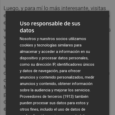
Luego, y para mí lo más interesante, visitas
el interior de la Maximum Security Prison. En
ella, un expreso político explica sus
Uso responsable de sus
vivencias, algunas realmente duras, mientras
datos
visitas las instalaciones, como los
Nosotros y nuestros socios utilizamos
comedores, los baños... y fotografías,
cookies y tecnologías similares para
uniformes y grilletes me ayudan a hacerme
almacenar y acceder a información en su
una idea de cómo funcionaba la cárcel. Pero
dispositivo y procesar datos personales,
como su dirección IP, identificadores únicos
es al llegar a las celdas, cuando te das
y datos de navegación, para ofrecer
cuenta de lo que supuso Robben Island y, en
anuncios y contenido personalizados, medir
concreto, al ver la número 466/64, donde
anuncios y contenido, obtener información
Madiba cumplió parte de su condena: un
sobre la audiencia y mejorar los servicios.
pequeño y húmedo espacio, de 2,4 metros
Proveedores de terceros (1913)
también
de alto por 2,1 metros de ancho, con una
pueden procesar sus datos para estos y
esterilla en el suelo, una manta, una mesa y
otros fines, incluido el uso de datos de