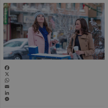
Facebook
X
WhatsApp
Email
LinkedIn
Messenger