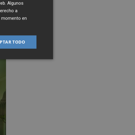
 web. Algunos
derecho a
ier momento en
PTAR TODO