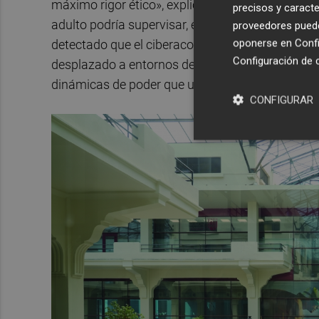
máximo rigor ético», explica la investigadora. A 
precisos y caracte
adulto podría supervisar, el proyecto se centra 
proveedores pueden
oponerse en
Confi
detectado que el ciberacoso y el
grooming
(el e
Configuración de 
desplazado a entornos de «sombra», como los ch
dinámicas de poder que un padre jamás detectarí
CONFIGURAR