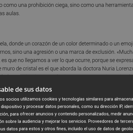
 no como una prohibición ciega, sino como una herramient
as aulas.
s
lela, donde un corazón de un color determinado o un emoj
rnos, sino una agresión o una marca de exclusión. «Muc
es que no llegamos a ver lo que ocurre, porque se expres
muro de cristal es el que aborda la doctora Nuria Lorenz
uridad comunicativa. Catedrática en Swansea e investigad
ecto Precisión (
PRotEcting Children In digital Space via
able de sus datos
e bucea en los datos más crudos de la interacción digital. 
os socios utilizamos cookies y tecnologías similares para almacena
de cooperación directa con las fuerzas de la ley en el Reino
dispositivo y procesar datos personales, como su dirección IP, iden
para entender cómo los agresores moldean el
ción, para ofrecer anuncios y contenido personalizados, medir anun
cisamente, esa invisibilidad ante el ojo adulto. «Los
n sobre la audiencia y mejorar los servicios.
Proveedores de tercer
uto de esa colaboración con la policía y los tratamos con 
s datos para estos y otros fines, incluido el uso de datos de geolo