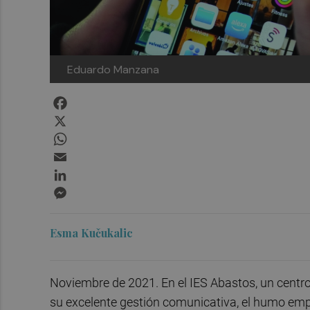
Eduardo Manzana
Facebook
X
WhatsApp
Email
LinkedIn
Messenger
Esma Kučukalic
Noviembre de 2021. En el IES Abastos, un centro
su excelente gestión comunicativa, el humo empe