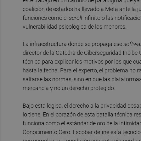
este trabajo en un cambio de paradigma que ya h
coalición de estados ha llevado a Meta ante la j
funciones como el
scroll
infinito o las notifica
vulnerabilidad psicológica de los menores.
La infraestructura donde se propaga ese
softwa
director de la Cátedra de Ciberseguridad Incibe-
técnica para explicar los motivos por los que cua
hasta la fecha. Para el experto, el problema no 
saltarse las normas, sino en que las plataforma
mercancía y no un derecho protegido.
Bajo esta lógica, el derecho a la privacidad des
lo tiene. En el corazón de esta batalla técnica r
funciona como el estándar de oro de la intimidad 
Conocimiento Cero. Escobar define esta tecnol
que cumples una condición concreta sin que la o