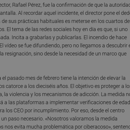
ctor, Rafael Pérez, fue la confirmación de que la autorida
talla. Al recordar aquel incidente, el director pone el de
a de sus prácticas habituales es meterse en los cuartos de
os. El tema de las redes sociales hoy en día es que, si uno
nada. Incita a grabarlas y publicarlas. El incendio de hace
l vídeo se fue difundiendo, pero no llegamos a descubrir 
 la resignación, sino desde la necesidad de un marco que
l pasado mes de febrero tiene la intención de elevar la
 catorce a los dieciséis años. El objetivo es proteger a lo
a, la violencia y los mecanismos de adicción. La medida n
gará a las plataformas a implementar verificaciones de eda
ra los CEO por incumplimiento. Por eso, desde el centro
mo un paso necesario. «Nosotros valoramos la medida
ros nos evita mucha problemática por ciberacoso», senten