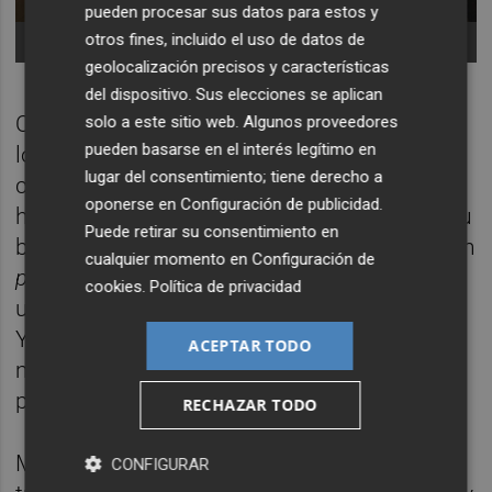
pueden procesar sus datos para estos y
otros fines, incluido el uso de datos de
-
geolocalización precisos y características
del dispositivo. Sus elecciones se aplican
Ocurría lo mismo con el dinero incautado a
solo a este sitio web. Algunos proveedores
pueden basarse en el interés legítimo en
los traficantes. Al principio se distraía para
lugar del consentimiento; tiene derecho a
compensar otros gastos del caso que
oponerse en
Configuración de publicidad
.
habían tenido que poner los detectives de su
Puede retirar su consentimiento en
bolsillo. Otra vez un primer paso a llevarse un
cualquier momento en
Configuración de
pizzo
por sistema. Además, había también
cookies
.
Política de privacidad
un problema cultural. La policía de Nueva
York estaba acostumbrada a tener todo a la
ACEPTAR TODO
mitad de precio en los comercios y demás
por el hecho de ser policías.
RECHAZAR TODO
Mientras esto sucedía, según Leuci, los
CONFIGURAR