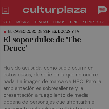
ARTE
MÚSICA
TEATRO
LIBROS
CINE
SERIES Y TV
EL CABECICUBO DE SERIES, DOCUS Y TV
El sopor dulce de 'The
Deuce'
Ha sido acusada, como suele ocurrir en
estos casos, de serie en la que no ocurre
nada. La imagen de marca de HBO. Pero la
ambientación es sobresaliente y la
presentación a fuego lento de media
docena de personajes que afrontarán el
nacimiento del rock and roll de tercera