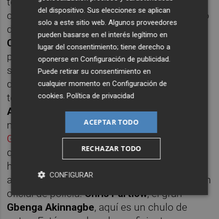
teníamos en España a los mismos actores y
del dispositivo. Sus elecciones se aplican
cambiaba el guión de la comedia, a veces no
solo a este sitio web. Algunos proveedores
demasiado, con esta casa ocurre lo mismo.
pueden basarse en el interés legítimo en
Carmela Soprano
(
Edie Falco
) antes era una
lugar del consentimiento; tiene derecho a
policía carcelaria en
Oz
,
Diane
, la primera
oponerse en
Configuración de publicidad
.
serie de HBO que empezó a pretender
Puede retirar su consentimiento en
dignificar la medio con su eslogan "no es
cualquier momento en
Configuración de
cookies
.
Política de privacidad
televisión, es HBO". Aquí, don
Jackie
Aprile
Sr.
(
Michael Rispoli
) es un jefe
ACEPTAR TODO
mafioso italiano,
Rudy Pipilo
, del clan de los
Gambino,
una de las famosas cinco familias
RECHAZAR TODO
que dominaban Nueva York desde 1910
hasta bien entrada la posguerra. Y
Levy
, el
CONFIGURAR
abogado de mafiosos de
The Wire
, aquí es un
oficial de policía.
Chris Partlow
, el gran
Gbenga Akinnagbe
, aquí es un chulo de