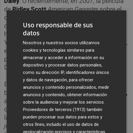
Daley
. O recientemente, en 2007, la película
de
Ridley Scott
American Gangster
sobre el
caso de
Richie Roberts
, el agente que
Uso responsable de sus
denunció la corrupción del podrido por la
datos
heroína Departamento de Policía de Nueva
York y luego se hizo abogado. Aunque ahora,
Nosotros y nuestros socios utilizamos
espera un juicio por evasión fiscal y perjurio,
cookies y tecnologías similares para
almacenar y acceder a información en su
pero en su día se destacó por esa hazaña.
dispositivo y procesar datos personales,
Detallitos que hay que citar.
como su dirección IP, identificadores únicos
y datos de navegación, para ofrecer
El personaje que encarna ese mito del poli
anuncios y contenido personalizados, medir
bueno está interpretado por
Larry Gilliard Jr.,
anuncios y contenido, obtener información
al que todos conocemos como el
D´Angelo
sobre la audiencia y mejorar los servicios.
de
The Wire
y así debería ponerse en su
Proveedores de terceros (1913)
también
lápida. Es algo que tiene HBO, el
pueden procesar sus datos para estos y
otros fines, incluido el uso de datos de
joseluislopezvazquismo
. Lo mismo que antes
geolocalización precisos y características