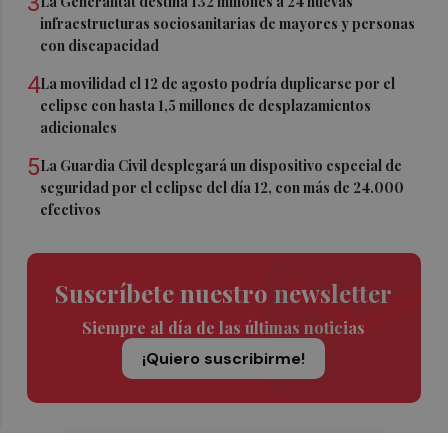
3
La Generalitat destina 132 millones a 24 nuevas
infraestructuras sociosanitarias de mayores y personas
con discapacidad
4
La movilidad el 12 de agosto podría duplicarse por el
eclipse con hasta 1,5 millones de desplazamientos
adicionales
5
La Guardia Civil desplegará un dispositivo especial de
seguridad por el eclipse del día 12, con más de 24.000
efectivos
Suscríbete nuestro newsletter
Siempre al día de las últimas noticias
¡Quiero suscribirme!