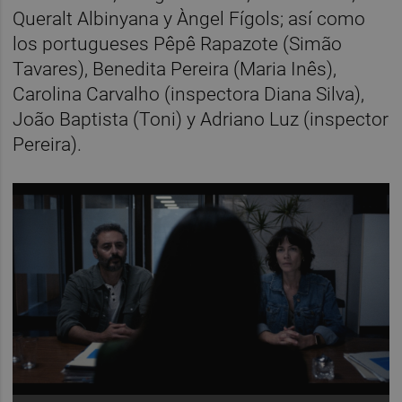
Queralt Albinyana y Àngel Fígols; así como
los portugueses Pêpê Rapazote (Simão
Tavares), Benedita Pereira (Maria Inês),
Carolina Carvalho (inspectora Diana Silva),
João Baptista (Toni) y Adriano Luz (inspector
Pereira).