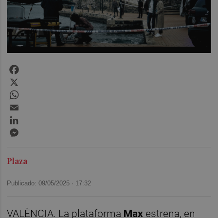
Facebook
X
WhatsApp
Email
LinkedIn
Messenger
Plaza
Publicado: 09/05/2025 ·
17:32
VALÈNCIA. La plataforma
Max
estrena, en