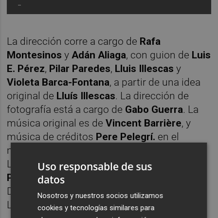
-
La dirección corre a cargo de
Rafa
Montesinos
y
Adán Aliaga
, con guion de
Luis
E. Pérez
,
Pilar Paredes
,
Lluis Illescas
y
Violeta Barca-Fontana
, a partir de una idea
original de
Lluís Illescas
. La dirección de
fotografía está a cargo de
Gabo Guerra
. La
música original es de
Vincent Barrière
, y
música de créditos
Pere Pelegrí.
en el
montaje de
Vicente Ibáñez
y
Ernesto Arnal
.
La producción ejecutiva se ha realizado por
Uso responsable de sus
Paloma Mora
de TV ON Producciones, Kiko
datos
Domínguez y Dani Bagur de Empatic Films y
Nosotros y nuestros socios utilizamos
Leonel Vieira de Volf Entertainment.
cookies y tecnologías similares para