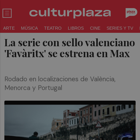
ARTE
MÚSICA
TEATRO
LIBROS
CINE
SERIES Y TV
La serie con sello valenciano
'Favàritx' se estrena en Max
Rodado en localizaciones de València,
Menorca y Portugal