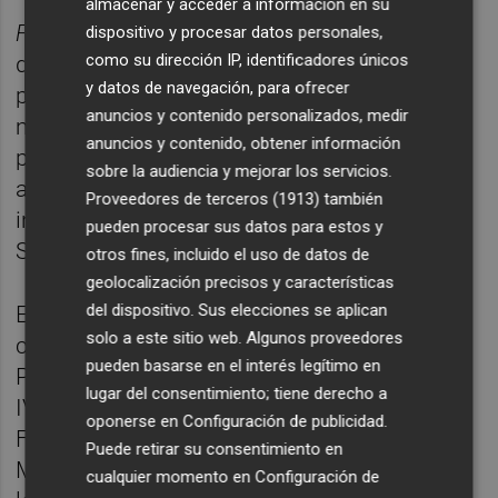
almacenar y acceder a información en su
Favàritx
sigue la investigación de una
dispositivo y procesar datos personales,
como su dirección IP, identificadores únicos
desaparición que pronto se revela como
y datos de navegación, para ofrecer
parte de una trama mucho más oscura. A
anuncios y contenido personalizados, medir
medida que avanza la investigación, los
anuncios y contenido, obtener información
protagonistas descubren la existencia de un
sobre la audiencia y mejorar los servicios.
asesino en serie y de una poderosa red
Proveedores de terceros (1913)
también
internacional de narcotráfico liderada por
pueden procesar sus datos para estos y
Simão Tavares.
otros fines, incluido el uso de datos de
geolocalización precisos y características
del dispositivo. Sus elecciones se aplican
El proyecto coproducción España y Portugal
solo a este sitio web. Algunos proveedores
cuenta con la financiación de Eurimages
pueden basarse en el interés legítimo en
Pilot programme for series co-productions,
lugar del consentimiento; tiene derecho a
IVC, ICIB, Consell Insular de Menorca y la
oponerse en
Configuración de publicidad
.
Fundació Foment del Turisme de Menorca y
Puede retirar su consentimiento en
Menorca Film Comission. Fue premiado por
cualquier momento en
Configuración de