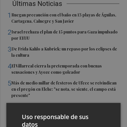
Últimas Noticias
1
Ruegan precaución con el baño en 13 playas de Águilas,
Cartagena, Calnegre y San Javier
2
Israel rechaza el plan de 15 puntos para Gaza impulsado
por EEUU
3
De Frida Kahlo a Kubrick: un repaso por los eclipses de
la cultura
4
El Villarreal cierra la pretemporada con buenas
sensaciones y Ayoze como goleador
5
Más de medio millar de festeros de Ufece se reivindican
en el pregón en Elche: "se nota, se siente, el campo está
presente"
Uso responsable de sus
datos