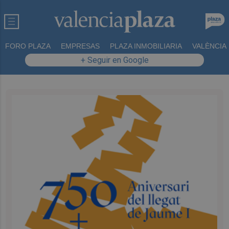
FORO PLAZA
EMPRESAS
PLAZA INMOBILIARIA
VALÈNCIA
+ Seguir en Google