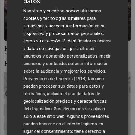
datos
Nosotros y nuestros socios utilizamos
cookies y tecnologías similares para
almacenar y acceder a información en su
dispositivo y procesar datos personales,
como su dirección IP, identificadores únicos
El Tribunal de Cuentas da carpetazo a la
y datos de navegación, para ofrecer
investigación por los contratos del Bonica
anuncios y contenido personalizados, medir
Fest
anuncios y contenido, obtener información
sobre la audiencia y mejorar los servicios.
Proveedores de terceros (1913)
también
pueden procesar sus datos para estos y
otros fines, incluido el uso de datos de
geolocalización precisos y características
del dispositivo. Sus elecciones se aplican
solo a este sitio web. Algunos proveedores
pueden basarse en el interés legítimo en
lugar del consentimiento; tiene derecho a