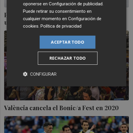
oponerse en
Configuración de publicidad
.
Puede retirar su consentimiento en
Pablo Jarillo-Herrero: «En España no hay
cualquier momento en
Configuración de
una tradición científica de excelencia»
cookies
.
Política de privacidad
ACEPTAR TODO
RECHAZAR TODO
CONFIGURAR
València cancela el Bonic/a Fest en 2020