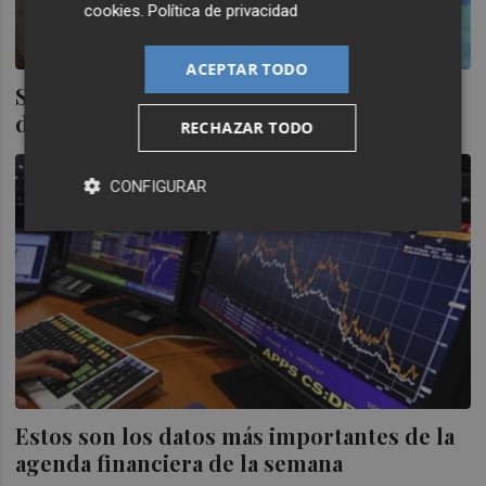
cookies
.
Política de privacidad
ACEPTAR TODO
Semana con pocos datos macro a la espera
de los resultados semestrales
RECHAZAR TODO
CONFIGURAR
Estos son los datos más importantes de la
agenda financiera de la semana