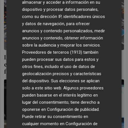
almacenar y acceder a información en su
dispositivo y procesar datos personales,
como su dirección IP, identificadores únicos
y datos de navegación, para ofrecer
anuncios y contenido personalizados, medir
anuncios y contenido, obtener información
sobre la audiencia y mejorar los servicios.
Proveedores de terceros (1913)
también
La reunión del BCE y los resultados
pueden procesar sus datos para estos y
empresariales, claves de la semana
otros fines, incluido el uso de datos de
financiera
geolocalización precisos y características
del dispositivo. Sus elecciones se aplican
solo a este sitio web. Algunos proveedores
pueden basarse en el interés legítimo en
lugar del consentimiento; tiene derecho a
oponerse en
Configuración de publicidad
.
Puede retirar su consentimiento en
cualquier momento en
Configuración de