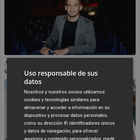
Alejandro Amenábar será el invitado
estrella para clausurar Forinvest 2024
Uso responsable de sus
datos
Nosotros y nuestros socios utilizamos
cookies y tecnologías similares para
almacenar y acceder a información en su
dispositivo y procesar datos personales,
como su dirección IP, identificadores únicos
y datos de navegación, para ofrecer
anuncios y contenido personalizados, medir