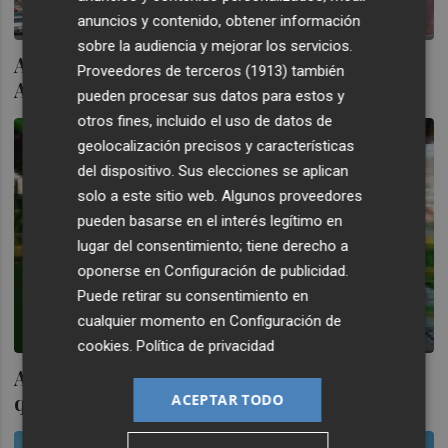
anuncios y contenido, obtener información
sobre la audiencia y mejorar los servicios.
Alejandro Amenábar busca figurantes en
Proveedores de terceros (1913)
también
Alicante para el rodaje de 'El cautivo'
pueden procesar sus datos para estos y
otros fines, incluido el uso de datos de
geolocalización precisos y características
del dispositivo. Sus elecciones se aplican
solo a este sitio web. Algunos proveedores
pueden basarse en el interés legítimo en
lugar del consentimiento; tiene derecho a
oponerse en
Configuración de publicidad
.
Puede retirar su consentimiento en
cualquier momento en
Configuración de
cookies
.
Política de privacidad
Abusos rituales satánicos: la caza de brujas
que inspiró a Amenábar
ACEPTAR TODO