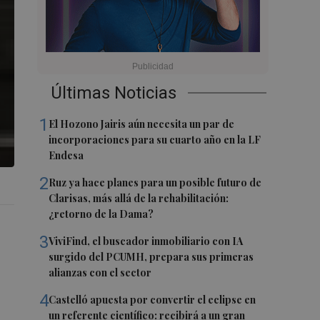
Últimas Noticias
1
El Hozono Jairis aún necesita un par de
incorporaciones para su cuarto año en la LF
Endesa
2
Ruz ya hace planes para un posible futuro de
Clarisas, más allá de la rehabilitación:
¿retorno de la Dama?
3
ViviFind, el buscador inmobiliario con IA
surgido del PCUMH, prepara sus primeras
alianzas con el sector
4
Castelló apuesta por convertir el eclipse en
un referente científico: recibirá a un gran