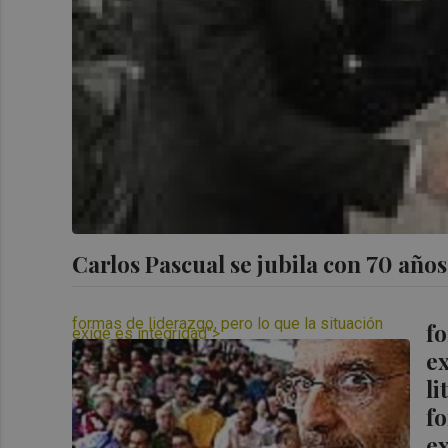
Carlos Pascual se jubila con 70 años
formas de liderazgo, pero lo que la situación
fo
exige es integridad">
formas de liderazgo, pero lo que la situación
exige es integridad" title="Joan Sifre: "Hay
ex
mucha literatura sobre
formas de liderazgo, pero lo que la situación
exige es integridad" onerror="this.onerror=null;
li
this.src='//d31u1w5651ly23.cloudfront.net/articulos/a
1368293.jpg';" />
fo
ex