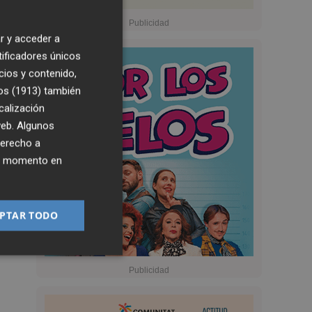
r y acceder a
tificadores únicos
cios y contenido,
os (1913)
también
calización
 web. Algunos
derecho a
ier momento en
PTAR TODO