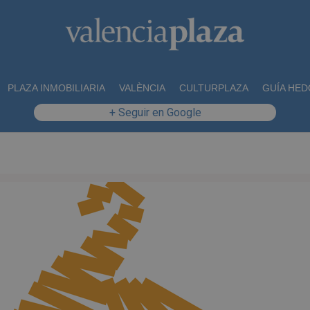
PLAZA INMOBILIARIA
VALÈNCIA
CULTURPLAZA
GUÍA HED
+ Seguir en Google