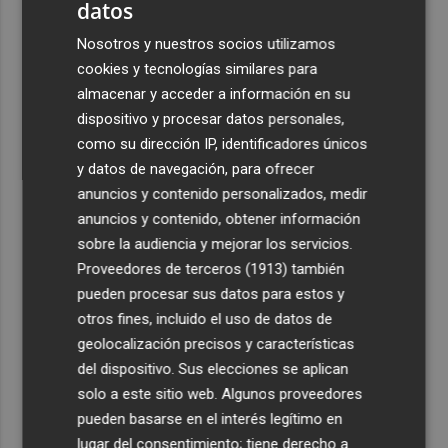
2
datos
diversidad su "seña de identidad"
Nosotros y nuestros socios utilizamos
3
El centro de salud de Benetússer recibe un sello estatal
cookies y tecnologías similares para
de calidad por su atención orientada a las personas
almacenar y acceder a información en su
mayores
dispositivo y procesar datos personales,
4
Cartagena avanza con la modernización de los
como su dirección IP, identificadores únicos
Bomberos e impulsa una Ordenanza de Incendios
y datos de navegación, para ofrecer
anuncios y contenido personalizados, medir
5
El Tesoro cierra el martes las subastas de agosto con
anuncios y contenido, obtener información
una emisión de letras a tres y nueve meses
sobre la audiencia y mejorar los servicios.
Proveedores de terceros (1913)
también
pueden procesar sus datos para estos y
otros fines, incluido el uso de datos de
geolocalización precisos y características
del dispositivo. Sus elecciones se aplican
solo a este sitio web. Algunos proveedores
pueden basarse en el interés legítimo en
lugar del consentimiento; tiene derecho a