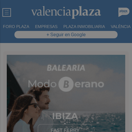
FORO PLAZA
EMPRESAS
PLAZA INMOBILIARIA
VALÈNCIA
+ Seguir en Google