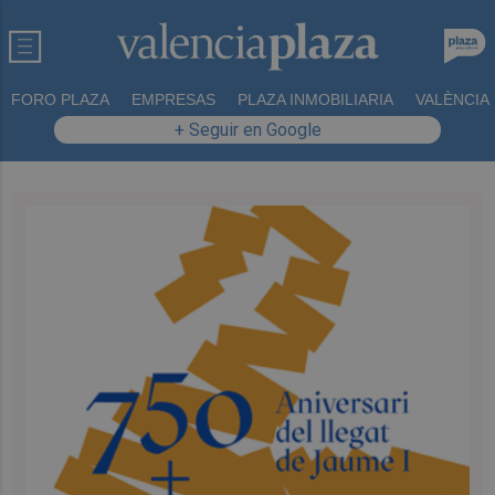
FORO PLAZA
EMPRESAS
PLAZA INMOBILIARIA
VALÈNCIA
+ Seguir en Google