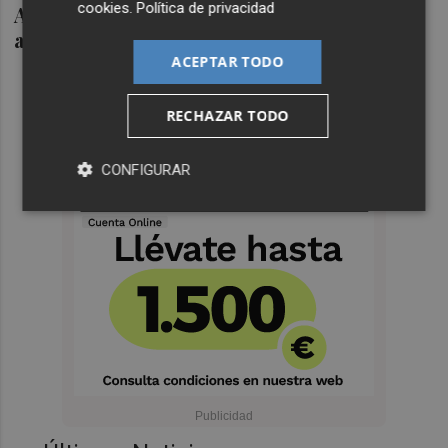
cookies
.
Política de privacidad
Ampliación y plan de refinanciación,
alternativa al concurso de Amper
ACEPTAR TODO
RECHAZAR TODO
CONFIGURAR