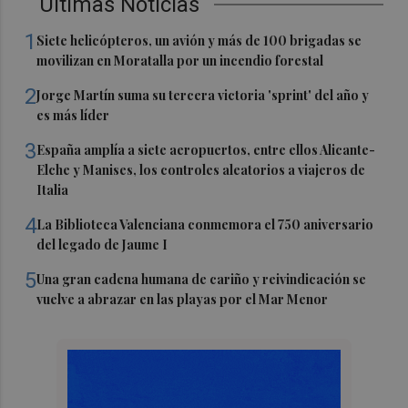
Últimas Noticias
1
Siete helicópteros, un avión y más de 100 brigadas se
movilizan en Moratalla por un incendio forestal
2
Jorge Martín suma su tercera victoria 'sprint' del año y
es más líder
3
España amplía a siete aeropuertos, entre ellos Alicante-
Elche y Manises, los controles aleatorios a viajeros de
Italia
4
La Biblioteca Valenciana conmemora el 750 aniversario
del legado de Jaume I
5
Una gran cadena humana de cariño y reivindicación se
vuelve a abrazar en las playas por el Mar Menor