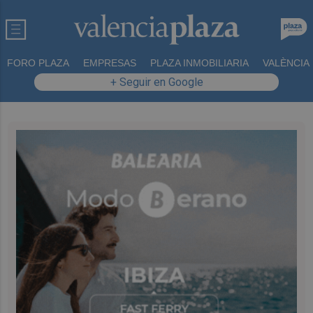
FORO PLAZA
EMPRESAS
PLAZA INMOBILIARIA
VALÈNCIA
+ Seguir en Google