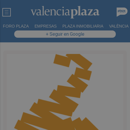
FORO PLAZA
EMPRESAS
PLAZA INMOBILIARIA
VALÈNCIA
+ Seguir en Google