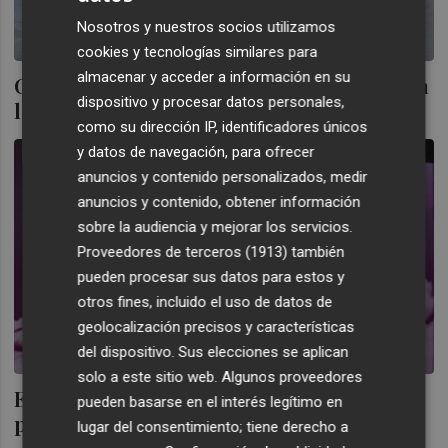
Nosotros y nuestros socios utilizamos
cookies y tecnologías similares para
almacenar y acceder a información en su
Crece el colectivo de socios de la FEBF con
dispositivo y procesar datos personales,
la incorporación de Aon
como su dirección IP, identificadores únicos
y datos de navegación, para ofrecer
anuncios y contenido personalizados, medir
anuncios y contenido, obtener información
sobre la audiencia y mejorar los servicios.
Proveedores de terceros (1913)
también
pueden procesar sus datos para estos y
otros fines, incluido el uso de datos de
geolocalización precisos y características
del dispositivo. Sus elecciones se aplican
solo a este sitio web. Algunos proveedores
Ezentis designa a Aon para gestionar las
pueden basarse en el interés legítimo en
pólizas de seguros
lugar del consentimiento; tiene derecho a