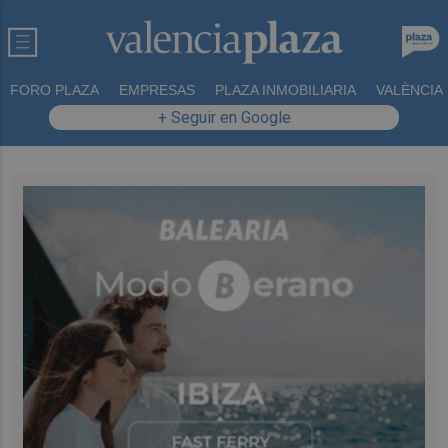
FORO PLAZA
EMPRESAS
PLAZA INMOBILIARIA
VALÈNCIA
+ Seguir en Google