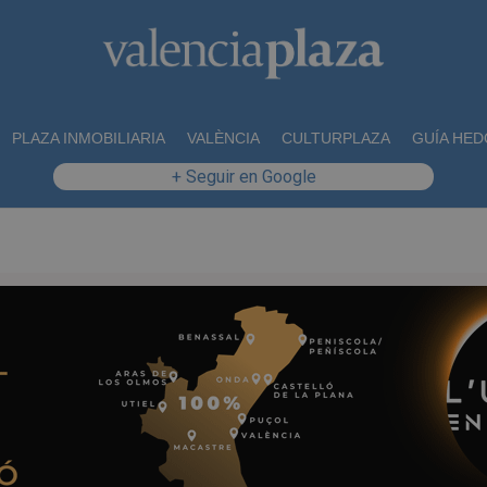
PLAZA INMOBILIARIA
VALÈNCIA
CULTURPLAZA
GUÍA HED
+ Seguir en Google