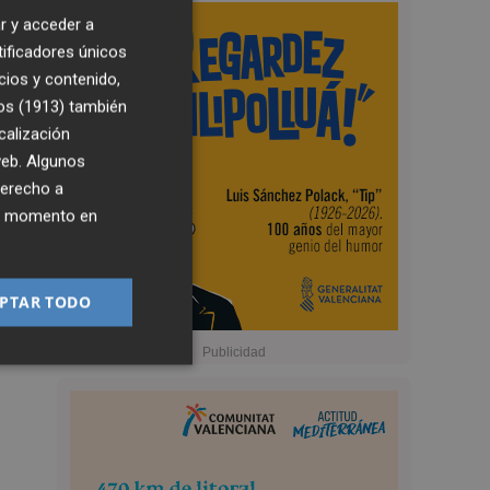
r y acceder a
tificadores únicos
cios y contenido,
os (1913)
también
calización
 web. Algunos
derecho a
ier momento en
PTAR TODO