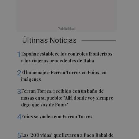
Últimas Noticias
1
España restablece los controles fronterizos
a los viajeros procedentes de Italia
2
El homenaje a Ferran Torres en Foios, en
imágenes
3
Ferran Torres, recibido con un baño de
masas en su pueblo: "Allá donde voy siempre
digo que soy de Foios"
4
Foios se vuelca con Ferran Torres
5
Las '200 vidas' que llevaron a Paco Rabal de