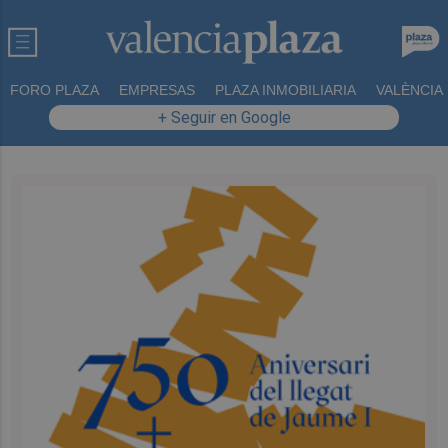
FORO PLAZA
EMPRESAS
PLAZA INMOBILIARIA
VALÈNCIA
+ Seguir en Google