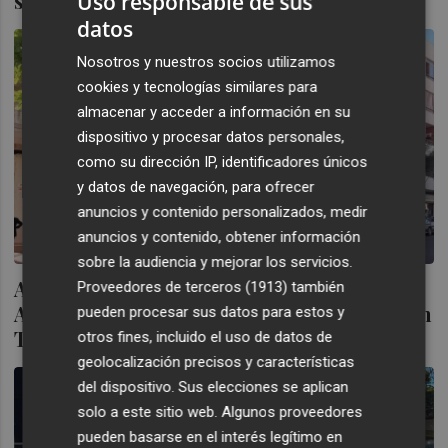
se constituirá el lunes 13 de mayo
Uso responsable de sus
datos
Nosotros y nuestros socios utilizamos
cookies y tecnologías similares para
almacenar y acceder a información en su
dispositivo y procesar datos personales,
como su dirección IP, identificadores únicos
y datos de navegación, para ofrecer
anuncios y contenido personalizados, medir
anuncios y contenido, obtener información
sobre la audiencia y mejorar los servicios.
Avatel sigue de compras en la provincia de
Proveedores de terceros (1913)
también
Alicante: adquiere la empresa de Televisión
pueden procesar sus datos para estos y
Torrevieja
otros fines, incluido el uso de datos de
geolocalización precisos y características
del dispositivo. Sus elecciones se aplican
solo a este sitio web. Algunos proveedores
pueden basarse en el interés legítimo en