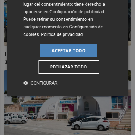
lugar del consentimiento; tiene derecho a
oponerse en
Configuración de publicidad
.
Puede retirar su consentimiento en
cualquier momento en
Configuración de
cookies
.
Política de privacidad
ACEPTAR TODO
La 'teleco' Avatel sigue a la caza de firmas
alicantinas: adquiere Cloud Fibre, de Xàbia
RECHAZAR TODO
CONFIGURAR