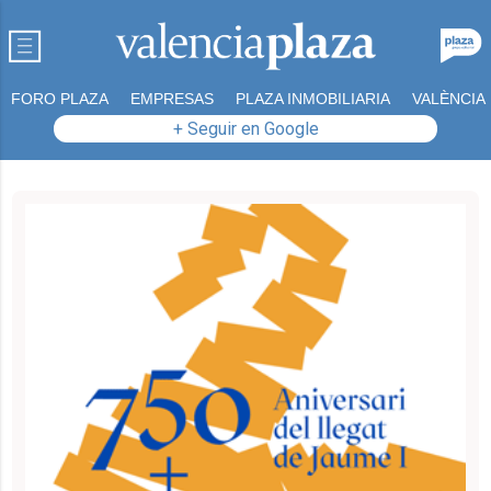
FORO PLAZA
EMPRESAS
PLAZA INMOBILIARIA
VALÈNCIA
+ Seguir en Google