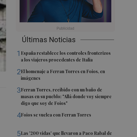
Últimas Noticias
1
España restablece los controles fronterizos
a los viajeros procedentes de Italia
2
El homenaje a Ferran Torres en Foios, en
imágenes
3
Ferran Torres, recibido con un baño de
masas en su pueblo: "Allá donde voy siempre
digo que soy de Foios"
4
Foios se vuelca con Ferran Torres
5
Las '200 vidas' que llevaron a Paco Rabal de