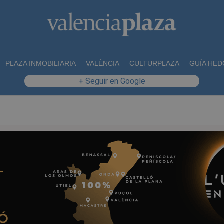
PLAZA INMOBILIARIA
VALÈNCIA
CULTURPLAZA
GUÍA HED
+ Seguir en Google