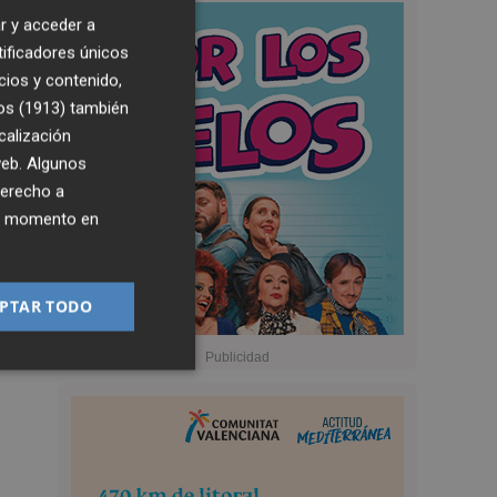
r y acceder a
tificadores únicos
cios y contenido,
os (1913)
también
calización
 web. Algunos
derecho a
ier momento en
PTAR TODO