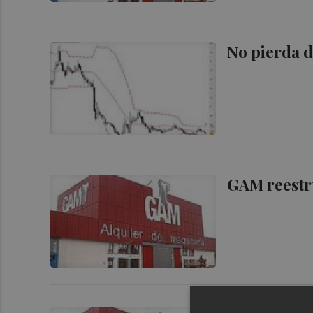
No pierda d
GAM reestr