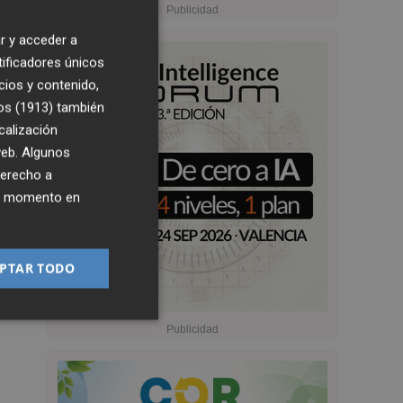
r y acceder a
tificadores únicos
cios y contenido,
os (1913)
también
calización
 web. Algunos
derecho a
ier momento en
PTAR TODO