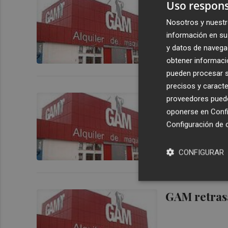
GAM, a comp
Uso respons
deuda
Nosotros y nuestr
información en su 
y datos de navega
obtener informació
pueden procesar su
precisos y caracte
GAM reduce
proveedores pueden
oponerse en
Confi
Configuración de 
CONFIGURAR
GAM retrasa