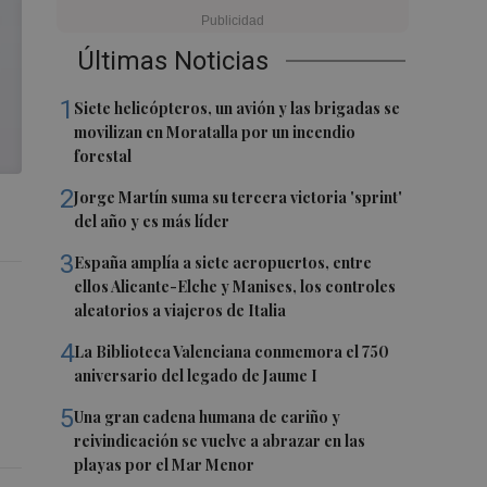
Últimas Noticias
1
Siete helicópteros, un avión y las brigadas se
movilizan en Moratalla por un incendio
forestal
2
Jorge Martín suma su tercera victoria 'sprint'
del año y es más líder
3
España amplía a siete aeropuertos, entre
ellos Alicante-Elche y Manises, los controles
aleatorios a viajeros de Italia
4
La Biblioteca Valenciana conmemora el 750
aniversario del legado de Jaume I
5
Una gran cadena humana de cariño y
reivindicación se vuelve a abrazar en las
playas por el Mar Menor