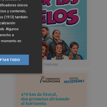
tificadores únicos
cios y contenido,
os (1913)
también
calización
 web. Algunos
derecho a
ier momento en
PTAR TODO